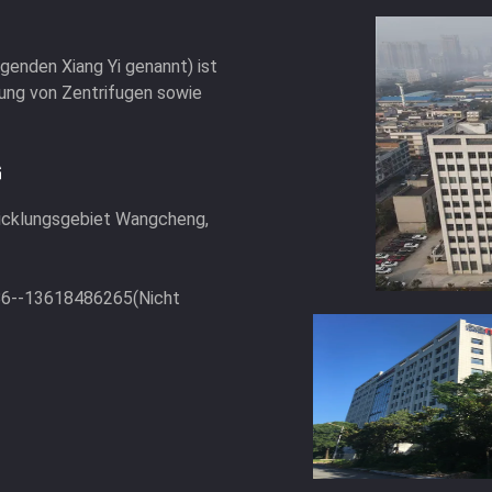
lgenden Xiang Yi genannt) ist
lung von Zentrifugen sowie
G
twicklungsgebiet Wangcheng,
86--13618486265(Nicht