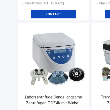
Maximales RCF
: 12166xg
Max C
KONTAKT
Laborzentrifuge Cence langsame
Tren
Zentrifugen-TDZ4K mit Winkel-
Z
Rotoren
ko