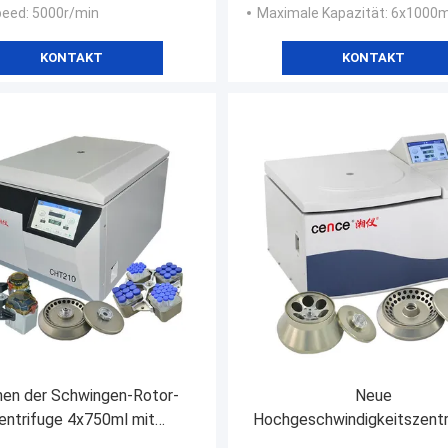
peed
: 5000r/min
Maximale Kapazität
: 6x1000m
KONTAKT
KONTAKT
nen der Schwingen-Rotor-
Neue
entrifuge 4x750ml mit
Hochgeschwindigkeitszentr
nischem Rohr 36x50ml
zuverlässige Zentrifugie