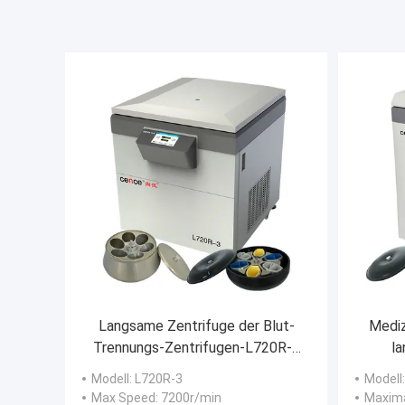
Langsame Zentrifuge der Blut-
Mediz
Trennungs-Zentrifugen-L720R-3
la
mit Rotor des Schwingen-
Modell
: L720R-3
Modell
6x2x1000ml
Max Speed
: 7200r/min
Maxima