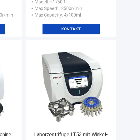
Modell
: H1750R
ogie
Max Speed
: 18500r/min
00r/min
Max Capacity
: 4x100ml
KONTAKT
chine
Laborzentrifuge LT53 mit Winkel-