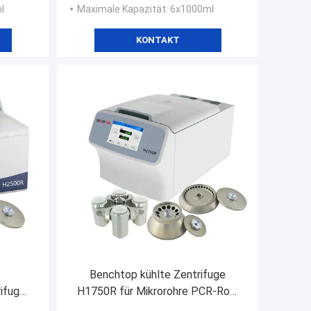
l
Maximale Kapazität
: 6x1000ml
KONTAKT
Benchtop kühlte Zentrifuge
ifugen-
H1750R für Mikrorohre PCR-Rohr
rung
Vacutainer