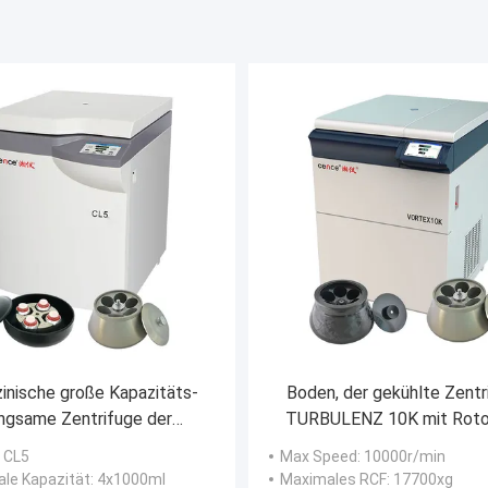
inische große Kapazitäts-
Boden, der gekühlte Zentr
ngsame Zentrifuge der
TURBULENZ 10K mit Roto
Zentrifugen-CL5
Winkel-10000rpm ste
: CL5
Max Speed
: 10000r/min
le Kapazität
: 4x1000ml
Maximales RCF
: 17700xg