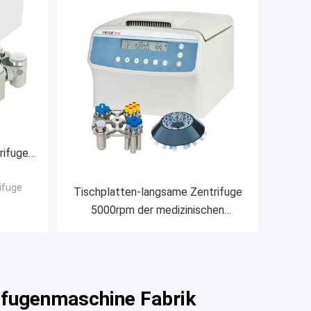
rifuge
orohr
ifuge
te
Tischplatten-langsame Zentrifuge
5000rpm der medizinischen
Ausrüstung L500-A
ifugenmaschine Fabrik