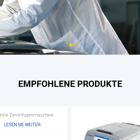
1
2
3
EMPFOHLENE PRODUKTE
hlte Zentrifugenmaschine
LESEN SIE WEITER