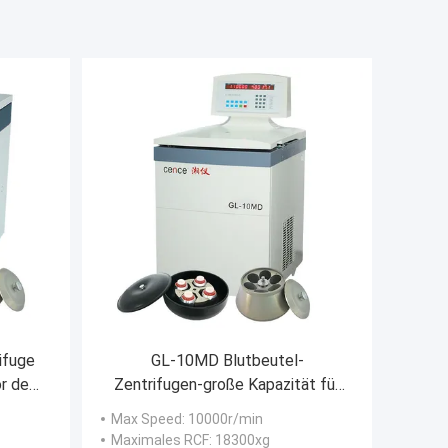
ifuge
GL-10MD Blutbeutel-
r des
Zentrifugen-große Kapazität für
ht
Blut-Station und Krankenhaus
Max Speed
: 10000r/min
Maximales RCF
: 18300xg