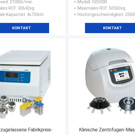
peed
: 21000r/min
Modell
: H2500R
88x15ml
Cence für Molekularbiol
ales RCF
: 30642xg
Maximales RCF
: 50560xg
le Kapazität
: 4x750ml
Höchstgeschwindigkeit
: 250
KONTAKT
KONTAKT
zugelassene Fabrikpreis-
Klinische Zentrifugen-Mas