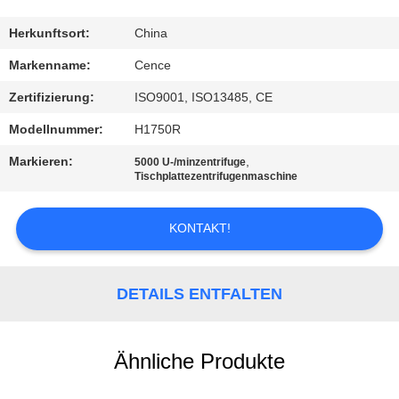
KONTAKT
Herkunftsort:
China
MIT
Markenname:
Cence
UNS
Zertifizierung:
ISO9001, ISO13485, CE
Modellnummer:
H1750R
NEUIGKEITEN
Markieren:
,
5000 U-/minzentrifuge
Tischplattezentrifugenmaschine
RECHTSSACHEN
KONTAKT!
VR
DETAILS ENTFALTEN
SITEMAP
Ähnliche Produkte
PRIVACY