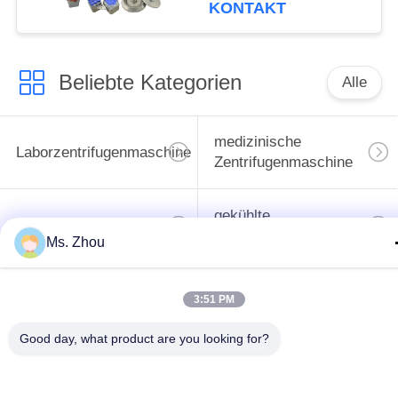
KONTAKT
Beliebte Kategorien
Alle
medizinische
Laborzentrifugenmaschine
Zentrifugenmaschine
gekühlte
PRP PRF-Zentrifuge
Zentrifugenmaschine
Ms. Zhou
Bluttrennungszentrifuge
Blutbank-Zentrifuge
3:51 PM
Good day, what product are you looking for?
Langsame Zentrifuge
Hochgeschwindigkeitszentr