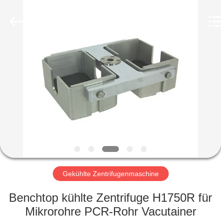
Laboratory
Instrument
Development
Co.,
Ltd..
All
Rights
Reserved.
ZU
HAUSE
PRODUKTE
ÜBER
UNS
WERKSBESICHTIGUNG
Gekühlte Zentrifugenmaschine
Benchtop kühlte Zentrifuge H1750R für
QUALITÄTSKONTROLLE
Mikrorohre PCR-Rohr Vacutainer