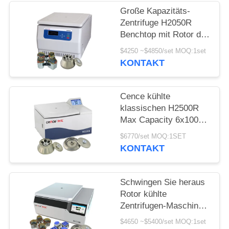
POLICY
Große Kapazitäts-
Zentrifuge H2050R
Benchtop mit Rotor des
Schwingen-4*750ml
$4250 ~$4850/set MOQ:1set
KONTAKT
Cence kühlte
klassischen H2500R
Max Capacity 6x100ml
Winkel-Rotor der
$6770/set MOQ:1SET
Zentrifugen-
KONTAKT
Maschinen-
Schwingen Sie heraus
Rotor kühlte
Zentrifugen-Maschine
CHT210R 4*750ml
$4650 ~$5400/set MOQ:1set