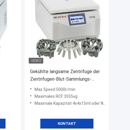
Gekühlte langsame Zentrifuge der
Zentrifugen-Blut-Sammlungs-
e 4 *
CH16R mit Schwingen-Rotor
Max Speed:5000r/min
Maximales RCF:3555xg
Maximale Kapazität:4x4x15ml oder Nukleinsäurerohr
KONTAKT