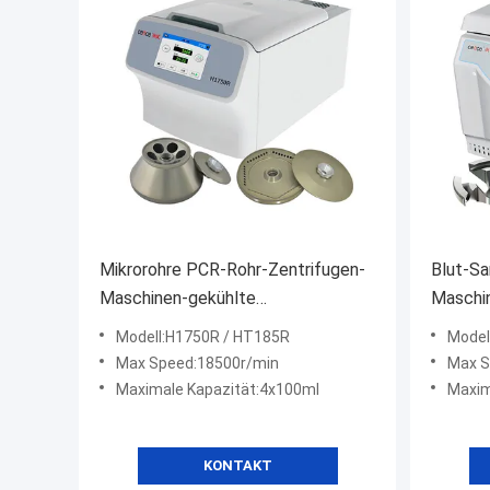
Mikrorohre PCR-Rohr-Zentrifugen-
Blut-S
Maschinen-gekühlte
Maschi
Hochgeschwindigkeitszentrifuge
Zentrif
Modell:H1750R / HT185R
Model
H1750R
Max Speed:18500r/min
Max S
Maximale Kapazität:4x100ml
Maxim
KONTAKT