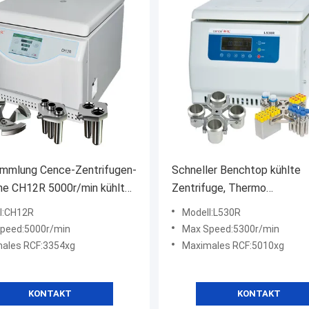
ammlung Cence-Zentrifugen-
Schneller Benchtop kühlte
ne CH12R 5000r/min kühlte
Zentrifuge, Thermo
uge
wissenschaftliche Zentrifug
l:CH12R
Modell:L530R
maximale Kapazität 520ml
peed:5000r/min
Max Speed:5300r/min
ales RCF:3354xg
Maximales RCF:5010xg
KONTAKT
KONTAKT