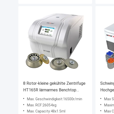
8 Rotor-kleine gekühlte Zentrifuge
Schwin
HT165R lärmarmes Benchtop
Hochge
16500r/Min
HT190R
Max. Geschwindigkeit:16500r/min
Max S
Max. RCF:26054xg
Maxim
Max. Capacity:48x1.5ml
Max C