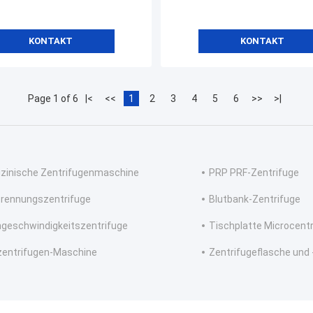
KONTAKT
KONTAKT
Page 1 of 6
|<
<<
1
2
3
4
5
6
>>
>|
zinische Zentrifugenmaschine
PRP PRF-Zentrifuge
trennungszentrifuge
Blutbank-Zentrifuge
geschwindigkeitszentrifuge
Tischplatte Microcent
zentrifugen-Maschine
Zentrifugeflasche und 