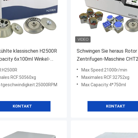
ühlte klassischen H2500R
Schwingen Sie heraus Rotor
pacity 6x100ml Winkel-
Zentrifugen-Maschine CHT
er Zentrifugen-Maschinen-
4*750ml
l:H2500R
Max Speed:21000r/min
ales RCF:50560xg
Maximales RCF:32752xg
tgeschwindigkeit:25000RPM
Max Capacity:4*750ml
KONTAKT
KONTAKT