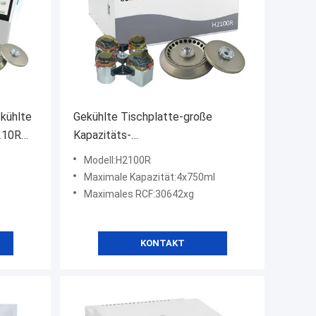
 kühlte
Gekühlte Tischplatte-große
210R
Kapazitäts-
Hochgeschwindigkeitszentrifuge
Modell:H2100R
der Zentrifugen-Maschinen-
Maximale Kapazität:4x750ml
H2100R
Maximales RCF:30642xg
KONTAKT