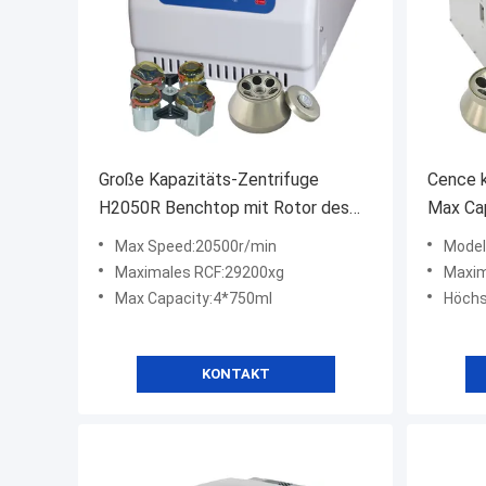
Große Kapazitäts-Zentrifuge
Cence k
H2050R Benchtop mit Rotor des
Max Ca
Schwingen-4*750ml
Rotor d
Max Speed:20500r/min
Model
Maximales RCF:29200xg
Maxim
Max Capacity:4*750ml
Höchs
KONTAKT