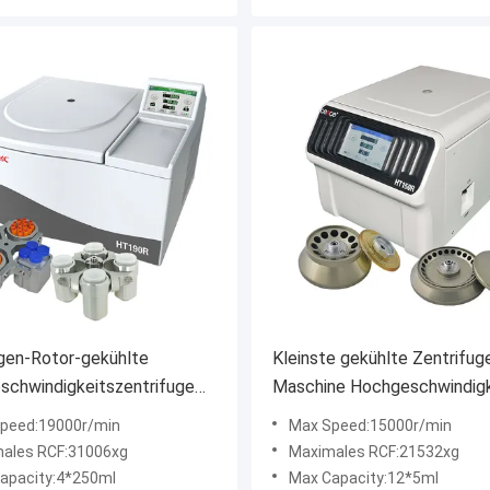
gen-Rotor-gekühlte
Kleinste gekühlte Zentrifug
schwindigkeitszentrifuge
Maschine Hochgeschwindigk
 19000r/Min 4*250ml
HT150R Cence
peed:19000r/min
Max Speed:15000r/min
ales RCF:31006xg
Maximales RCF:21532xg
apacity:4*250ml
Max Capacity:12*5ml