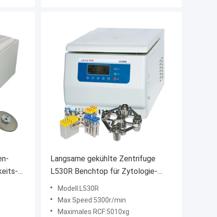
en-
Langsame gekühlte Zentrifuge
eits-
L530R Benchtop für Zytologie-
genetische Biologie
Modell:L530R
Max Speed:5300r/min
Maximales RCF:5010xg