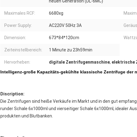
neuen Generation (DL-6MC)
Maximales RCF:
6680xg
Maxima
Power Supply:
AC220V 50Hz 3A
Geräus
Dimension:
673*84*120cm
Wattza
Zeiteinstellbereich:
1 Minute zu 23h59min
Hervorheben:
digitale Zentrifugenmaschine
,
elektrische
Intelligenz-große Kapazitäts-gekühlte klassische Zentrifuge der
Discription:
Die Zentrifugen sind heiße Verkäufe im Markt und in den gut empfan
runder Schale 6x1000ml und vierseitiger Schale 6x1000ml, idealer Au
produkten und Blutbanken.