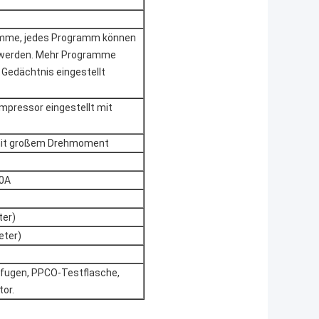
amme, jedes Programm können
lt werden. Mehr Programme
Gedächtnis eingestellt
mpressor eingestellt mit
mit großem Drehmoment
30A
ter)
eter)
fugen, PPCO-Testflasche,
or.