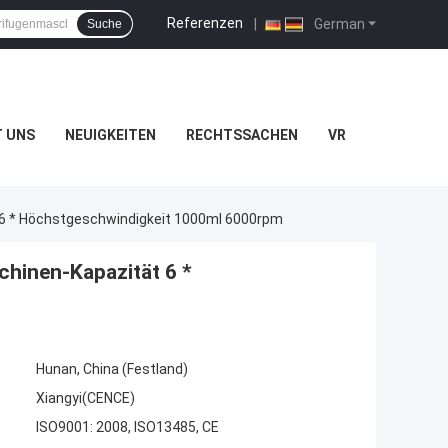
Referenzen
|
German
Suche
T UNS
NEUIGKEITEN
RECHTSSACHEN
VR
t 6 * Höchstgeschwindigkeit 1000ml 6000rpm
chinen-Kapazität 6 *
Hunan, China (Festland)
Xiangyi(CENCE)
ISO9001: 2008, ISO13485, CE