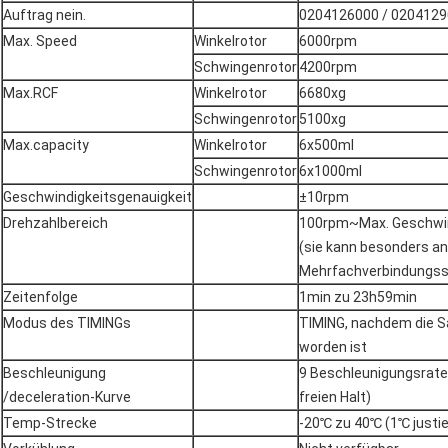
Auftrag nein.
0204126000 / 020412
Max. Speed
Winkelrotor
6000rpm
Schwingenrotor
4200rpm
Max.RCF
Winkelrotor
6680xg
Schwingenrotor
5100xg
Max.capacity
Winkelrotor
6x500ml
Schwingenrotor
6x1000ml
Geschwindigkeitsgenauigkeit
±10rpm
Drehzahlbereich
100rpm~Max. Geschwind
(sie kann besonders an
Mehrfachverbindungsst
Zeitenfolge
1min zu 23h59min
Modus des TIMINGs
TIMING, nachdem die S
worden ist
Beschleunigung
9 Beschleunigungsrate
/deceleration-Kurve
freien Halt)
Temp-Strecke
-20℃ zu 40℃ (1℃ justie