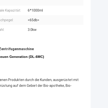
le Kapazität:
6*1000ml
chpegel:
<65db>
hl:
3.0kw
 Zentrifugenmaschine
 neuen Generation (DL-6MC)
genen Produkten durch die Kunden, ausgerüstet mit
srüstung auf dem Gebiet der Bio-apotheke, Bio-