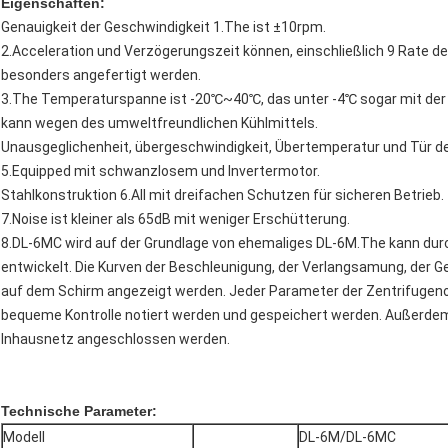
Eigenschaften:
Genauigkeit der Geschwindigkeit 1.The ist ±10rpm.
2.Acceleration und Verzögerungszeit können, einschließlich 9 Rate 
besonders angefertigt werden.
3.The Temperaturspanne ist -20℃~40℃, das unter -4℃ sogar mit der
kann wegen des umweltfreundlichen Kühlmittels.
Unausgeglichenheit, übergeschwindigkeit, Übertemperatur und Tür des
5.Equipped mit schwanzlosem und Invertermotor.
Stahlkonstruktion 6.All mit dreifachen Schutzen für sicheren Betrieb.
7.Noise ist kleiner als 65dB mit weniger Erschütterung.
8.DL-6MC wird auf der Grundlage von ehemaliges DL-6M.The kann dur
entwickelt. Die Kurven der Beschleunigung, der Verlangsamung, der 
auf dem Schirm angezeigt werden. Jeder Parameter der Zentrifugenop
bequeme Kontrolle notiert werden und gespeichert werden. Außerdem
Inhausnetz angeschlossen werden.
Technische Parameter:
Modell
DL-6M/DL-6MC