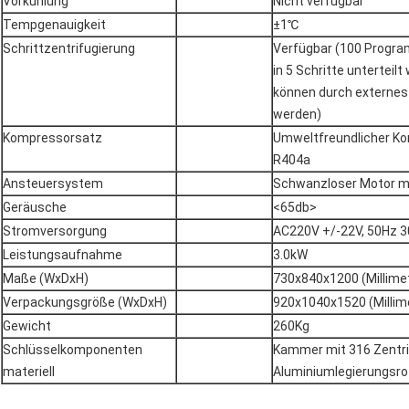
Vorkühlung
Nicht verfügbar
Tempgenauigkeit
±1℃
Schrittzentrifugierung
Verfügbar (100 Progr
in 5 Schritte untertei
können durch externes 
werden)
Kompressorsatz
Umweltfreundlicher Ko
R404a
Ansteuersystem
Schwanzloser Motor 
Geräusche
<65db>
Stromversorgung
AC220V +/-22V, 50Hz 
Leistungsaufnahme
3.0kW
Maße (WxDxH)
730x840x1200 (Millime
Verpackungsgröße (WxDxH)
920x1040x1520 (Millim
Gewicht
260Kg
Schlüsselkomponenten
Kammer mit 316 Zentri
materiell
Aluminiumlegierungsrot