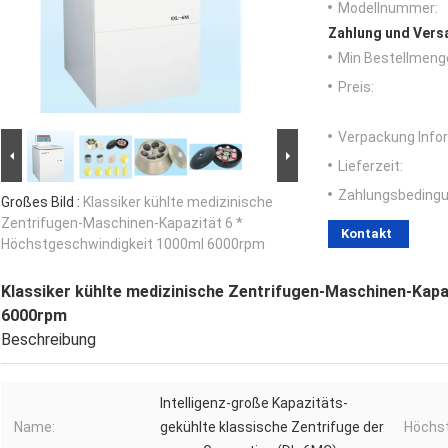
Modellnummer:
Zahlung und Vers
Min Bestellmeng
Preis:
Verpackung Info
Lieferzeit:
Zahlungsbedingu
Großes Bild :
Klassiker kühlte medizinische
Zentrifugen-Maschinen-Kapazität 6 *
Kontakt
Höchstgeschwindigkeit 1000ml 6000rpm
Klassiker kühlte medizinische Zentrifugen-Maschinen-Kapa
6000rpm
Beschreibung
Intelligenz-große Kapazitäts-
Name:
gekühlte klassische Zentrifuge der
Höchst