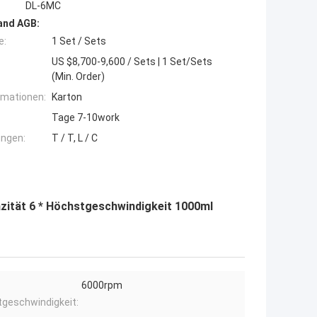
DL-6MC
and AGB:
e:
1 Set / Sets
US $8,700-9,600 / Sets | 1 Set/Sets
(Min. Order)
rmationen:
Karton
Tage 7-10work
ngen:
T / T, L / C
zität 6 * Höchstgeschwindigkeit 1000ml
6000rpm
geschwindigkeit: