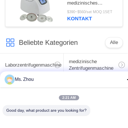
medizinisches
Zentrifugen-
$390~$560/set MOQ:1SET
Maschinen-TG12M
KONTAKT
With Fault Self
Beliebte Kategorien
Alle
medizinische
Laborzentrifugenmaschine
Zentrifugenmaschine
Ms. Zhou
gekühlte
PRP PRF-Zentrifuge
Zentrifugenmaschine
2:21 AM
Bluttrennungszentrifuge
Blutbank-Zentrifuge
Good day, what product are you looking for?
Langsame Zentrifuge
Hochgeschwindigkeitszentr