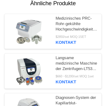
POLICY
Ähnliche Produkte
Medizinisches PRC-
Rohr-gekühlte
Hochgeschwindigkeitszentri
Mikro-Rohre der
$2850/set MOQ:1SET
Zentrifuge H1750R
KONTAKT
Langsame
medizinische Maschine
der Zentrifugen-LT53
für klinische Medizin-
$660 ~$1200/set MOQ:1set
genetische Biologie
KONTAKT
Diagnosen-System der
Kapillarblut-