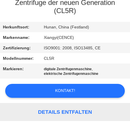
Zentrifuge der neuen Generation
KONTAKT
(CL5R)
MIT
Herkunftsort:
Hunan, China (Festland)
UNS
Markenname:
Xiangyi(CENCE)
NEUIGKEITEN
Zertifizierung:
ISO9001: 2008, ISO13485, CE
Modellnummer:
CL5R
RECHTSSACHEN
Markieren:
,
digitale Zentrifugenmaschine
elektrische Zentrifugenmaschine
VR
KONTAKT!
SITEMAP
DETAILS ENTFALTEN
PRIVACY