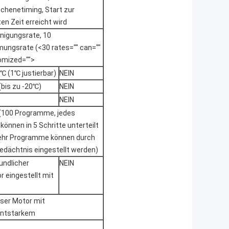
chenetiming, Start zur
ten Zeit erreicht wird
nigungsrate, 10
ungsrate (<30 rates="" can=""
omized="">
℃ (1℃ justierbar)
NEIN
(bis zu -20℃)
NEIN
NEIN
(100 Programme, jedes
önnen in 5 Schritte unterteilt
ehr Programme können durch
edächtnis eingestellt werden)
undlicher
NEIN
 eingestellt mit
ser Motor mit
ntstarkem