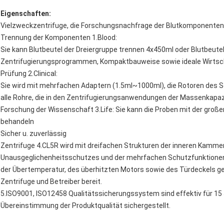
Eigenschaften:
Vielzweckzentrifuge, die Forschungsnachfrage der Blutkomponententr
Trennung der Komponenten 1.Blood:
Sie kann Blutbeutel der Dreiergruppe trennen 4x450ml oder Blutbeute
Zentrifugierungsprogrammen, Kompaktbauweise sowie ideale Wirtsch
Prüfung 2.Clinical:
Sie wird mit mehrfachen Adaptern (1.5ml~1000ml), die Rotoren des
alle Rohre, die in den Zentrifugierungsanwendungen der Massenkapa
Forschung der Wissenschaft 3.Life: Sie kann die Proben mit der gro
behandeln
Sicher u. zuverlässig
Zentrifuge 4.CL5R wird mit dreifachen Strukturen der inneren Kamme
Unausgeglichenheitsschutzes und der mehrfachen Schutzfunktionen, 
der Übertemperatur, des überhitzten Motors sowie des Türdeckels ges
Zentrifuge und Betreiber bereit.
5.ISO9001, ISO12458 Qualitätssicherungssystem sind effektiv für 15 J
Übereinstimmung der Produktqualität sichergestellt.