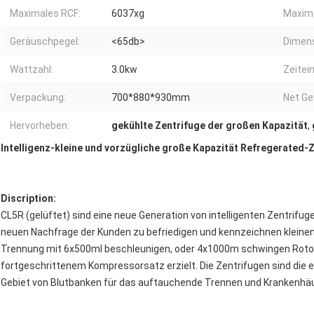
Maximales RCF:
6037xg
Maxima
Geräuschpegel:
<65db>
Dimens
Wattzahl:
3.0kw
Zeitein
Verpackung:
700*880*930mm
Net Ge
Hervorheben:
gekühlte Zentrifuge der großen Kapazität
,
Intelligenz-kleine und vorzügliche große Kapazität Refregerated-
Discription:
CL5R (gelüftet) sind eine neue Generation von intelligenten Zentrifu
neuen Nachfrage der Kunden zu befriedigen und kennzeichnen kleinen
Trennung mit 6x500ml beschleunigen, oder 4x1000m schwingen Rotoren
fortgeschrittenem Kompressorsatz erzielt. Die Zentrifugen sind die
Gebiet von Blutbanken für das auftauchende Trennen und Krankenhä