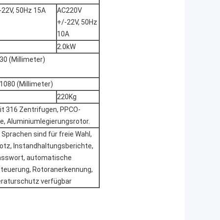
-22V, 50Hz 15A
AC220V
+/-22V, 50Hz
10A
2.0kW
0 (Millimeter)
080 (Millimeter)
220Kg
t 316 Zentrifugen, PPCO-
e, Aluminiumlegierungsrotor.
Sprachen sind für freie Wahl,
otz, Instandhaltungsberichte,
sswort, automatische
teuerung, Rotoranerkennung,
raturschutz verfügbar