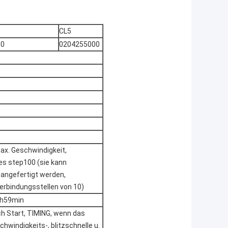
CL5
00
0204255000
x. Geschwindigkeit,
es step100 (sie kann
angefertigt werden,
rbindungsstellen von 10)
9h59min
h Start, TIMING, wenn das
hwindigkeits-, blitzschnelle u.