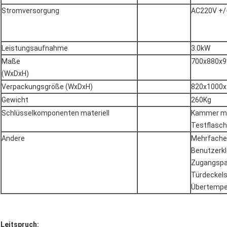
Stromversorgung
AC220V +/
Leistungsaufnahme
3.0kW
Maße
700x880x93
(WxDxH)
Verpackungsgröße (WxDxH)
820x1000x1
Gewicht
260Kg
Schlüsselkomponenten materiell
Kammer mi
Testflasch
Andere
Mehrfache 
Benutzerkl
Zugangspa
Türdeckels
Übertempe
Leitspruch: