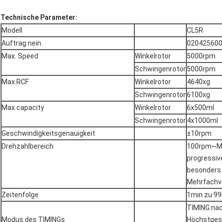
Technische Parameter:
Modell
CL5R
Auftrag nein.
02042560
Max. Speed
Winkelrotor
5000rpm
Schwingenrotor
5000rpm
Max.RCF
Winkelrotor
4640xg
Schwingenrotor
6100xg
Max.capacity
Winkelrotor
6x500ml
Schwingenrotor
4x1000ml
Geschwindigkeitsgenauigkeit
±10rpm
Drehzahlbereich
100rpm~Ma
progressiv
besonders 
Mehrfachve
Zeitenfolge
1min zu 9
TIMING nac
Modus des TIMINGs
Höchstgesc