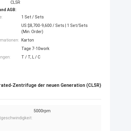
CL5R
and AGB:
e:
1 Set / Sets
US $8,700-9,600 / Sets | 1 Set/Sets
(Min. Order)
rmationen:
Karton
Tage 7-10work
ngen:
T / T, L / C
erated-Zentrifuge der neuen Generation (CL5R)
5000rpm
geschwindigkeit: