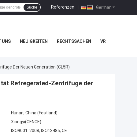
Referenzen
|
German
Suche
T UNS
NEUIGKEITEN
RECHTSSACHEN
VR
trifuge Der Neuen Generation (CL5R)
ität Refregerated-Zentrifuge der
Hunan, China (Festland)
Xiangyi(CENCE)
ISO9001: 2008, ISO13485, CE