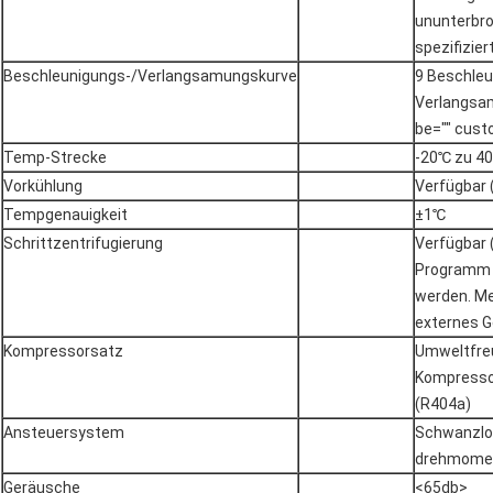
ununterbro
spezifizier
Beschleunigungs-/Verlangsamungskurve
9 Beschleu
Verlangsam
be="" cust
Temp-Strecke
-20℃ zu 40
Vorkühlung
Verfügbar 
Tempgenauigkeit
±1℃
Schrittzentrifugierung
Verfügbar 
Programm k
werden. M
externes G
Kompressorsatz
Umweltfre
Kompressor
(R404a)
Ansteuersystem
Schwanzlo
drehmome
Geräusche
<65db>