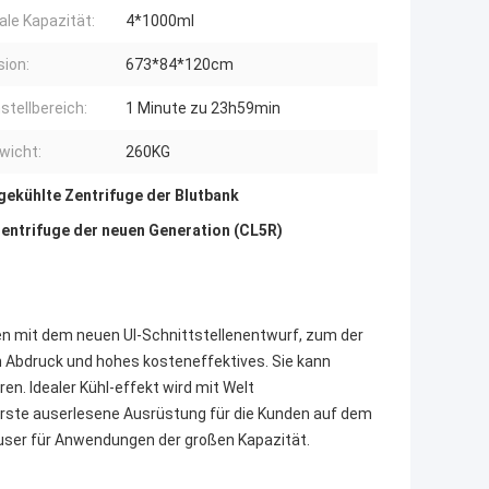
le Kapazität:
4*1000ml
ion:
673*84*120cm
stellbereich:
1 Minute zu 23h59min
wicht:
260KG
gekühlte Zentrifuge der Blutbank
Zentrifuge der neuen Generation (CL5R)
gen mit dem neuen UI-Schnittstellenentwurf, zum der
 Abdruck und hohes kosteneffektives. Sie kann
. Idealer Kühl-effekt wird mit Welt
 erste auserlesene Ausrüstung für die Kunden auf dem
user für Anwendungen der großen Kapazität.