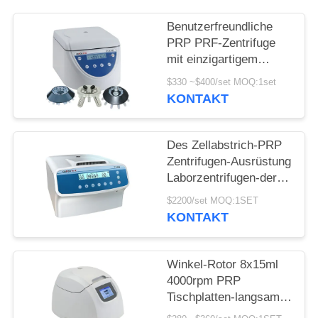
POLICY
Benutzerfreundliche
PRP PRF-Zentrifuge
mit einzigartigem
Stoßdämpfer
$330 ~$400/set MOQ:1set
KONTAKT
Des Zellabstrich-PRP
Zentrifugen-Ausrüstung
Laborzentrifugen-der
Maschinen-3000r/min
$2200/set MOQ:1SET
KONTAKT
Winkel-Rotor 8x15ml
4000rpm PRP
Tischplatten-langsame
Zentrifuge PRF TD4