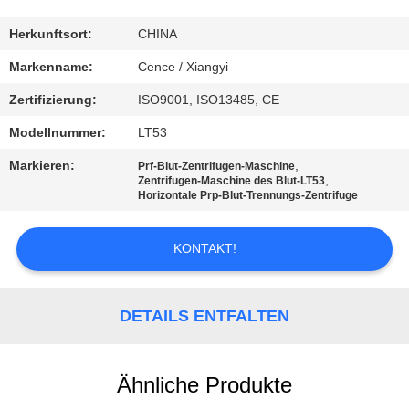
KONTAKT
Herkunftsort:
CHINA
MIT
Markenname:
Cence / Xiangyi
UNS
Zertifizierung:
ISO9001, ISO13485, CE
Modellnummer:
LT53
NEUIGKEITEN
Markieren:
,
Prf-Blut-Zentrifugen-Maschine
,
Zentrifugen-Maschine des Blut-LT53
Horizontale Prp-Blut-Trennungs-Zentrifuge
RECHTSSACHEN
KONTAKT!
VR
DETAILS ENTFALTEN
SITEMAP
PRIVACY
Ähnliche Produkte