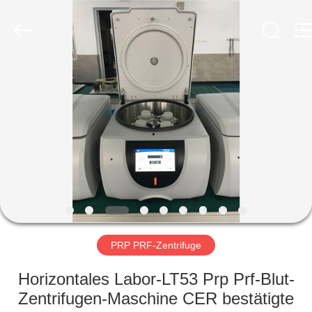
Laboratory
Instrument
Development
Co.,
Ltd..
All
Rights
Reserved.
ZU
HAUSE
PRODUKTE
ÜBER
UNS
WERKSBESICHTIGUNG
PRP PRF-Zentrifuge
Horizontales Labor-LT53 Prp Prf-Blut-
QUALITÄTSKONTROLLE
Zentrifugen-Maschine CER bestätigte