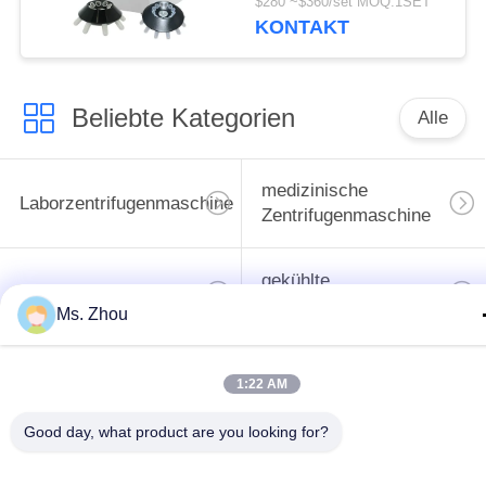
$280 ~$360/set MOQ:1SET
KONTAKT
Beliebte Kategorien
Alle
medizinische
Laborzentrifugenmaschine
Zentrifugenmaschine
gekühlte
PRP PRF-Zentrifuge
Zentrifugenmaschine
Ms. Zhou
Bluttrennungszentrifuge
Blutbank-Zentrifuge
1:22 AM
Good day, what product are you looking for?
Langsame Zentrifuge
Hochgeschwindigkeitszentr