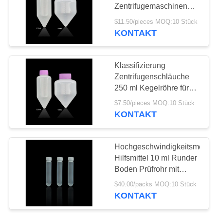
POLICY
Zentrifugemaschinen
Klassifikation Kegelrohr
$11.50/pieces MOQ:10 Stück
KONTAKT
69
Bluttrennungszentrifuge
Klassifizierung
Zentrifugenschläuche
250 ml Kegelröhre für
Hochgeschwindigkeitszentri
$7.50/pieces MOQ:10 Stück
KONTAKT
53
Hochgeschwindigkeitsmedizi
Hilfsmittel 10 ml Runder
Blutbank-Zentrifuge
Boden Prüfrohr mit
PPCO-Material und
$40.00/packs MOQ:10 Stück
Kappe
KONTAKT