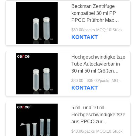
Beckman Zentrifuge
kompatibel 30 ml PP
214
PPCO Prüfrohr Max
Langsame
RCF 50000xg Größe
$30.00/packs MOQ:10 Stück
25,5 x 94,3 mm
KONTAKT
Zentrifuge
Hochgeschwindigkeitszentrif
Tube Autoclavierbar in
30 ml 50 ml Größen
PPCO Material für
60
$30.00 - $35.00/packs MOQ:10 Stück
Beckman-Zentrifuge
KONTAKT
Hochgeschwindigkeitsze
5 ml- und 10 ml-
Hochgeschwindigkeitszentrif
aus PPCO zur
Zentrifugeklassifizierung
$40.00/packs MOQ:10 Stück