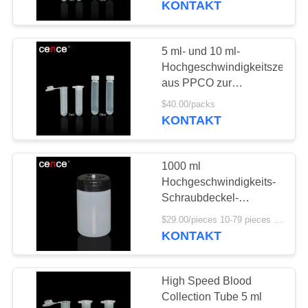
KONTAKT
16
Tischplatte
5 ml- und 10 ml-
Hochgeschwindigkeitszentrif
Microcentrifuge
aus PPCO zur
Zentrifugeklassifizierung
$40.00/packs
KONTAKT
1000 ml
4
Hochgeschwindigkeits-
Schraubdeckel-
Rohöl-Zentrifuge
Zentrifuge-Röhren
$29.00/pieces 10-79 pieces MOQ:10 Stück
KONTAKT
High Speed Blood
Collection Tube 5 ml