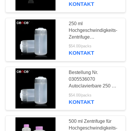
Hochgeschwindigkeitsröhre
KONTAKT
Max RCF 50000xg
KONTAKT
MIT
250 ml
35
UNS
Hochgeschwindigkeits-
PRP PRF-
Zentrifuge
Flaschenröhre für
NEUIGKEITEN
Zentrifuge
$54.00/packs
Thermo Fisher und
KONTAKT
Beckman Zentrifuge
RECHTSSACHEN
Bestellung Nr.
0305536070
VR
Autoclavierbare 250 ml
69
Hochgeschwindigkeitszentrif
$54.00/packs
gekühlte
für Thermo Fisher-
KONTAKT
SITEMAP
Zentrifuge
Zentrifugenmaschine
PRIVACY
500 ml Zentrifuge für
Hochgeschwindigkeits-