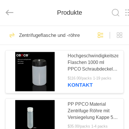
Laboratory
Instrument
Development
Co.,
Produkte
Ltd..
All
Rights
Reserved.
ZU
113
Zentrifugeflasche und -röhre
HAUSE
Laborzentrifugenmasch
Hochgeschwindigkeitszentrif
PRODUKTE
Flaschen 1000 ml
PPCO Schraubdeckel
ÜBER
für eine genaue
$116.00/packs 1-19 packs
Probenverarbeitung
UNS
KONTAKT
148
medizinische
WERKSBESICHTIGUNG
PP PPCO Material
Zentrifuge Röhre mit
Zentrifugenmaschine
Versiegelung Kappe 50
QUALITÄTSKONTROLLE
ml
$35.00/packs 1-4 packs