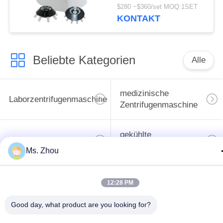
Zentrifuge PRF TD4
$280 ~$360/set MOQ:1SET
KONTAKT
Beliebte Kategorien
Alle
medizinische
Laborzentrifugenmaschine
Zentrifugenmaschine
gekühlte
PRP PRF-Zentrifuge
Zentrifugenmaschine
Ms. Zhou
Bluttrennungszentrifuge
Blutbank-Zentrifuge
12:28 PM
Good day, what product are you looking for?
Langsame Zentrifuge
Hochgeschwindigkeitszentr