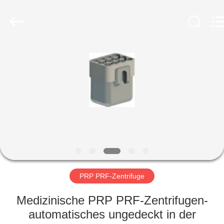
Laboratory
Instrument
Development
Co.,
Ltd..
All
Rights
Reserved.
ZU
HAUSE
PRODUKTE
ÜBER
UNS
WERKSBESICHTIGUNG
PRP PRF-Zentrifuge
Medizinische PRP PRF-Zentrifugen-
QUALITÄTSKONTROLLE
automatisches ungedeckt in der