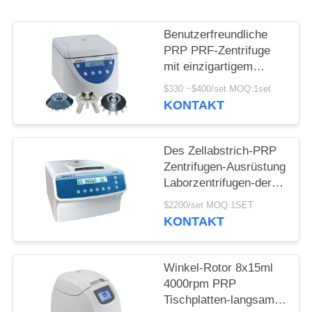
POLICY
Benutzerfreundliche
PRP PRF-Zentrifuge
mit einzigartigem
Stoßdämpfer
$330 ~$400/set MOQ:1set
KONTAKT
Des Zellabstrich-PRP
Zentrifugen-Ausrüstung
Laborzentrifugen-der
Maschinen-3000r/min
$2200/set MOQ:1SET
KONTAKT
Winkel-Rotor 8x15ml
4000rpm PRP
Tischplatten-langsame