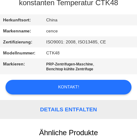
konstanten Temperatur CTK48
KONTAKT
MIT
Herkunftsort:
China
UNS
Markenname:
cence
Zertifizierung:
ISO9001: 2008, ISO13485, CE
NEUIGKEITEN
Modellnummer:
CTK48
Markieren:
,
PRP-Zentrifugen-Maschine
RECHTSSACHEN
Benchtop kühlte Zentrifuge
KONTAKT!
VR
SITEMAP
DETAILS ENTFALTEN
PRIVACY
Ähnliche Produkte