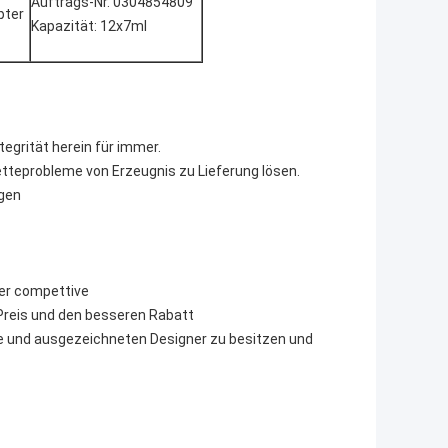
Auftrags-Nr. 0304854809
pter
Kapazität: 12x7ml
tegrität herein für immer.
tteprobleme von Erzeugnis zu Lieferung lösen.
ngen
der compettive
n Preis und den besseren Rabatt
ke und ausgezeichneten Designer zu besitzen und