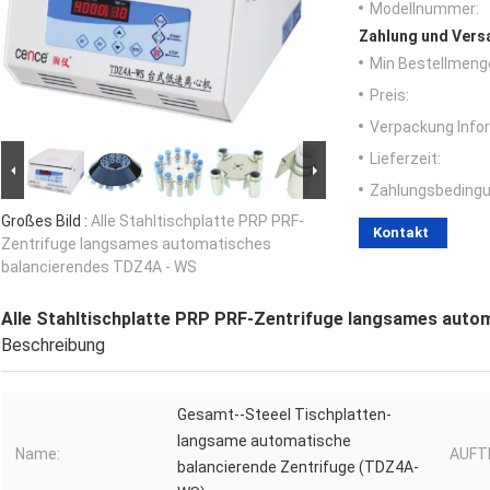
Modellnummer:
Zahlung und Vers
Min Bestellmeng
Preis:
Verpackung Info
Lieferzeit:
Zahlungsbedingu
Großes Bild :
Alle Stahltischplatte PRP PRF-
Kontakt
Zentrifuge langsames automatisches
balancierendes TDZ4A - WS
Alle Stahltischplatte PRP PRF-Zentrifuge langsames auto
Beschreibung
Gesamt--Steeel Tischplatten-
langsame automatische
Name:
AUFT
balancierende Zentrifuge (TDZ4A-