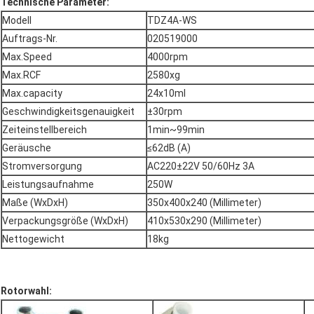
Technische Parameter:
Modell
TDZ4A-WS
Auftrags-Nr.
020519000
Max.Speed
4000rpm
Max.RCF
2580xg
Max.capacity
24x10ml
Geschwindigkeitsgenauigkeit
±30rpm
Zeiteinstellbereich
1min~99min
Geräusche
≤62dB (A)
Stromversorgung
AC220±22V 50/60Hz 3A
Leistungsaufnahme
250W
Maße (WxDxH)
350x400x240 (Millimeter)
Verpackungsgröße (WxDxH)
410x530x290 (Millimeter)
Nettogewicht
18kg
Rotorwahl: