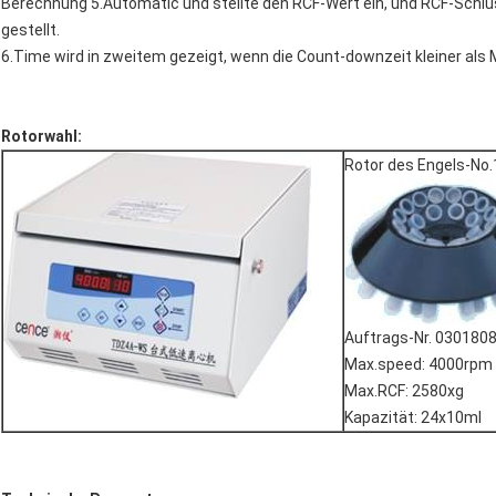
Berechnung 5.Automatic und stellte den RCF-Wert ein, und RCF-Schlüss
gestellt.
6.Time wird in zweitem gezeigt, wenn die Count-downzeit kleiner als M
Rotorwahl:
Rotor des Engels-No.
Auftrags-Nr. 030180
Max.speed: 4000rpm
Max.RCF: 2580xg
Kapazität: 24x10ml