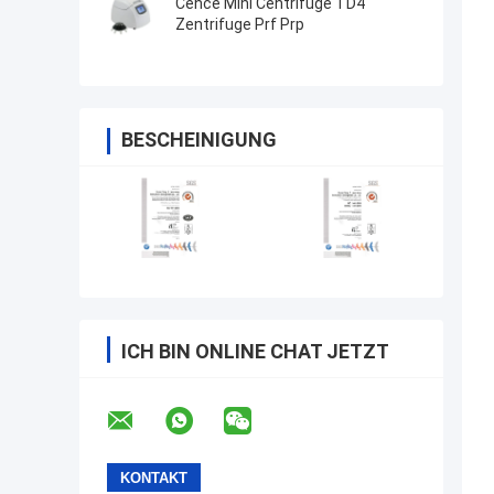
Cence Mini Centrifuge TD4
Zentrifuge Prf Prp
BESCHEINIGUNG
ICH BIN ONLINE CHAT JETZT