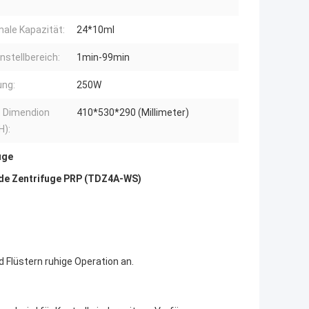
ale Kapazität:
24*10ml
instellbereich:
1min-99min
ung:
250W
 Dimendion
410*530*290 (Millimeter)
H):
uge
de Zentrifuge PRP (TDZ4A-WS)
 Flüstern ruhige Operation an.