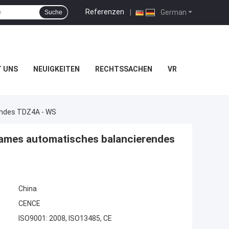
Referenzen
|
German
Suche
T UNS
NEUIGKEITEN
RECHTSSACHEN
VR
endes TDZ4A - WS
gsames automatisches balancierendes
China
CENCE
ISO9001: 2008, ISO13485, CE