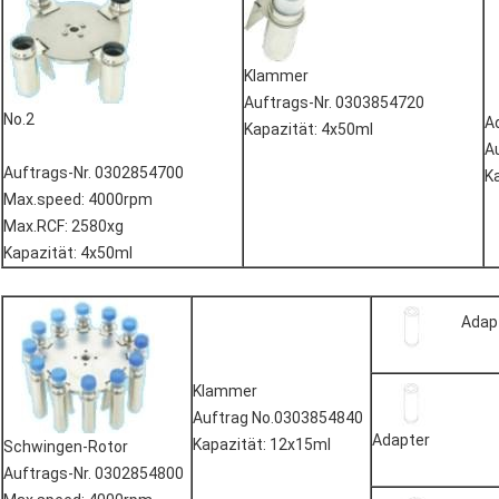
Klammer
Auftrags-Nr. 0303854720
No.2
A
Kapazität: 4x50ml
A
Auftrags-Nr. 0302854700
K
Max.speed: 4000rpm
Max.RCF: 2580xg
Kapazität: 4x50ml
Adap
Klammer
Auftrag No.0303854840
Adapter
Kapazität: 12x15ml
Schwingen-Rotor
Auftrags-Nr. 0302854800