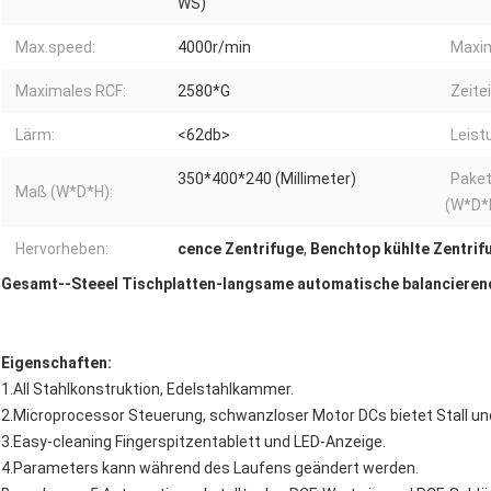
WS)
Max.speed:
4000r/min
Maxim
Maximales RCF:
2580*G
Zeite
Lärm:
<62db>
Leist
350*400*240 (Millimeter)
Paket
Maß (W*D*H):
(W*D*
Hervorheben:
cence Zentrifuge
,
Benchtop kühlte Zentrif
Gesamt--Steeel Tischplatten-langsame automatische balancieren
Eigenschaften:
1.All Stahlkonstruktion, Edelstahlkammer.
2.Microprocessor Steuerung, schwanzloser Motor DCs bietet Stall und
3.Easy-cleaning Fingerspitzentablett und LED-Anzeige.
4.Parameters kann während des Laufens geändert werden.