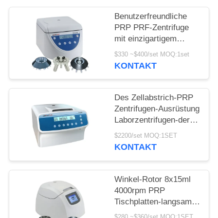
POLICY
Benutzerfreundliche
PRP PRF-Zentrifuge
mit einzigartigem
Stoßdämpfer
$330 ~$400/set MOQ:1set
KONTAKT
Des Zellabstrich-PRP
Zentrifugen-Ausrüstung
Laborzentrifugen-der
Maschinen-3000r/min
$2200/set MOQ:1SET
KONTAKT
Winkel-Rotor 8x15ml
4000rpm PRP
Tischplatten-langsame
Zentrifuge PRF TD4
$280 ~$360/set MOQ:1SET