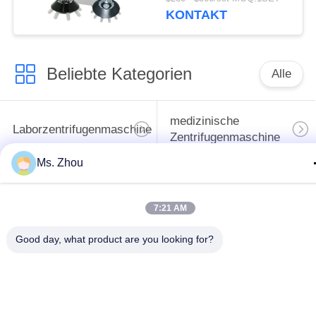
KONTAKT
Beliebte Kategorien
Alle
medizinische
Laborzentrifugenmaschine
Zentrifugenmaschine
Ms. Zhou
gekühlte
PRP PRF-Zentrifuge
Zentrifugenmaschine
7:21 AM
Bluttrennungszentrifuge
Blutbank-Zentrifuge
Good day, what product are you looking for?
Langsame Zentrifuge
Hochgeschwindigkeitszentr