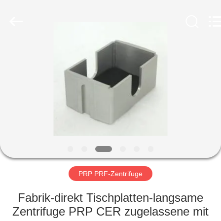
Laboratory
Instrument
Development
Co.,
Ltd..
All
Rights
Reserved.
ZU
HAUSE
PRODUKTE
ÜBER
UNS
WERKSBESICHTIGUNG
PRP PRF-Zentrifuge
Fabrik-direkt Tischplatten-langsame
QUALITÄTSKONTROLLE
Zentrifuge PRP CER zugelassene mit