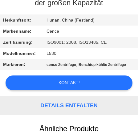
der großen Kapazität
KONTAKT
MIT
Herkunftsort:
Hunan, China (Festland)
UNS
Markenname:
Cence
Zertifizierung:
ISO9001: 2008, ISO13485, CE
NEUIGKEITEN
Modellnummer:
L530
Markieren:
,
cence Zentrifuge
Benchtop kühlte Zentrifuge
RECHTSSACHEN
KONTAKT!
VR
DETAILS ENTFALTEN
SITEMAP
PRIVACY
Ähnliche Produkte