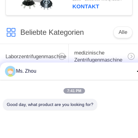
KONTAKT
Beliebte Kategorien
Alle
medizinische
Laborzentrifugenmaschine
Zentrifugenmaschine
Ms. Zhou
gekühlte
PRP PRF-Zentrifuge
Zentrifugenmaschine
7:41 PM
Bluttrennungszentrifuge
Blutbank-Zentrifuge
Good day, what product are you looking for?
Langsame Zentrifuge
Hochgeschwindigkeitszentr