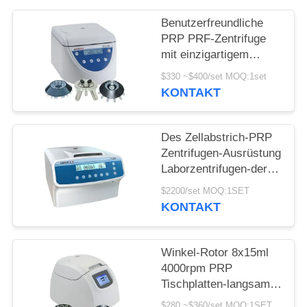
POLICY
Benutzerfreundliche
PRP PRF-Zentrifuge
mit einzigartigem
Stoßdämpfer
$330 ~$400/set MOQ:1set
KONTAKT
Des Zellabstrich-PRP
Zentrifugen-Ausrüstung
Laborzentrifugen-der
Maschinen-3000r/min
$2200/set MOQ:1SET
KONTAKT
Winkel-Rotor 8x15ml
4000rpm PRP
Tischplatten-langsame
Zentrifuge PRF TD4
$280 ~$360/set MOQ:1SET