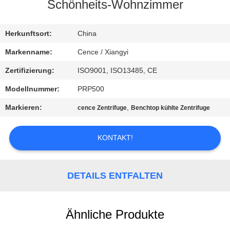
Schönheits-Wohnzimmer
KONTAKT
MIT
Herkunftsort:
China
UNS
Markenname:
Cence / Xiangyi
Zertifizierung:
ISO9001, ISO13485, CE
NEUIGKEITEN
Modellnummer:
PRP500
Markieren:
,
cence Zentrifuge
Benchtop kühlte Zentrifuge
RECHTSSACHEN
KONTAKT!
VR
DETAILS ENTFALTEN
SITEMAP
PRIVACY
Ähnliche Produkte