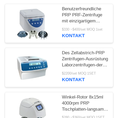
POLICY
Benutzerfreundliche
PRP PRF-Zentrifuge
mit einzigartigem
Stoßdämpfer
$330 ~$400/set MOQ:1set
KONTAKT
Des Zellabstrich-PRP
Zentrifugen-Ausrüstung
Laborzentrifugen-der
Maschinen-3000r/min
$2200/set MOQ:1SET
KONTAKT
Winkel-Rotor 8x15ml
4000rpm PRP
Tischplatten-langsame
Zentrifuge PRF TD4
$280 ~$360/set MOQ:1SET