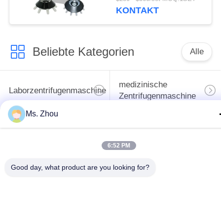
KONTAKT
Beliebte Kategorien
Alle
medizinische
Laborzentrifugenmaschine
Zentrifugenmaschine
Ms. Zhou
gekühlte
PRP PRF-Zentrifuge
Zentrifugenmaschine
6:52 PM
Bluttrennungszentrifuge
Blutbank-Zentrifuge
Good day, what product are you looking for?
Langsame Zentrifuge
Hochgeschwindigkeitszentr