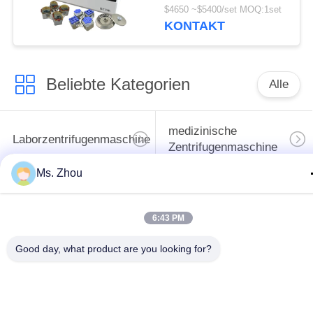
CHT210R 4*750ml
$4650 ~$5400/set MOQ:1set
KONTAKT
Beliebte Kategorien
Alle
medizinische
Laborzentrifugenmaschine
Zentrifugenmaschine
Ms. Zhou
gekühlte
PRP PRF-Zentrifuge
Zentrifugenmaschine
6:43 PM
Bluttrennungszentrifuge
Blutbank-Zentrifuge
Good day, what product are you looking for?
Langsame Zentrifuge
Hochgeschwindigkeitszentr