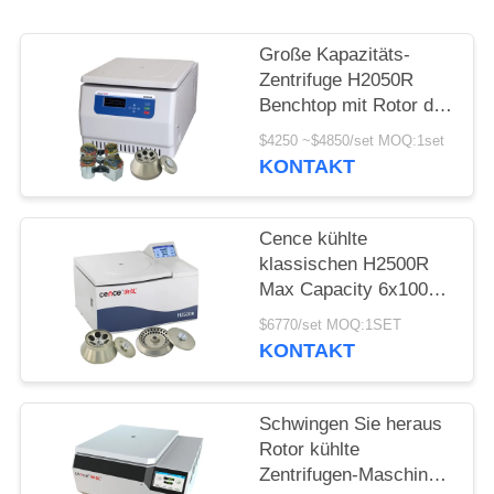
POLICY
Große Kapazitäts-
Zentrifuge H2050R
Benchtop mit Rotor des
Schwingen-4*750ml
$4250 ~$4850/set MOQ:1set
KONTAKT
Cence kühlte
klassischen H2500R
Max Capacity 6x100ml
Winkel-Rotor der
$6770/set MOQ:1SET
Zentrifugen-
KONTAKT
Maschinen-
Schwingen Sie heraus
Rotor kühlte
Zentrifugen-Maschine