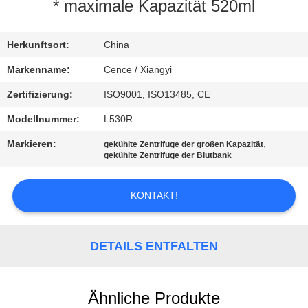
* maximale Kapazität 520ml
KONTAKT
MIT
Herkunftsort:
China
UNS
Markenname:
Cence / Xiangyi
Zertifizierung:
ISO9001, ISO13485, CE
NEUIGKEITEN
Modellnummer:
L530R
Markieren:
,
gekühlte Zentrifuge der großen Kapazität
RECHTSSACHEN
gekühlte Zentrifuge der Blutbank
KONTAKT!
VR
SITEMAP
DETAILS ENTFALTEN
PRIVACY
Ähnliche Produkte