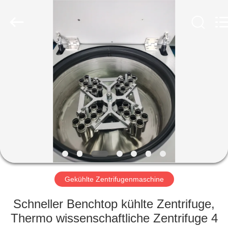
Laboratory
Instrument
Development
Co.,
Ltd..
All
Rights
Reserved.
ZU
HAUSE
PRODUKTE
ÜBER
UNS
WERKSBESICHTIGUNG
Gekühlte Zentrifugenmaschine
Schneller Benchtop kühlte Zentrifuge,
QUALITÄTSKONTROLLE
Thermo wissenschaftliche Zentrifuge 4