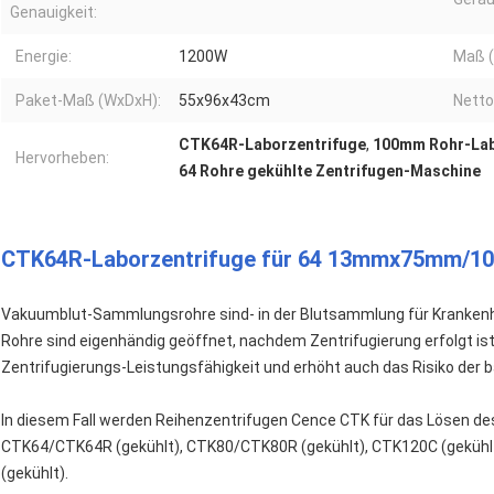
Genauigkeit:
Energie:
1200W
Maß 
Paket-Maß (WxDxH):
55x96x43cm
Netto
CTK64R-Laborzentrifuge
,
100mm Rohr-Lab
Hervorheben:
64 Rohre gekühlte Zentrifugen-Maschine
CTK64R-Laborzentrifuge für 64 13mmx75mm/10
Vakuumblut-Sammlungsrohre sind- in der Blutsammlung für Krankenh
Rohre sind eigenhändig geöffnet, nachdem Zentrifugierung erfolgt ist
Zentrifugierungs-Leistungsfähigkeit und erhöht auch das Risiko der ba
In diesem Fall werden Reihenzentrifugen Cence CTK für das Lösen de
CTK64/CTK64R (gekühlt), CTK80/CTK80R (gekühlt), CTK120C (geküh
(gekühlt).