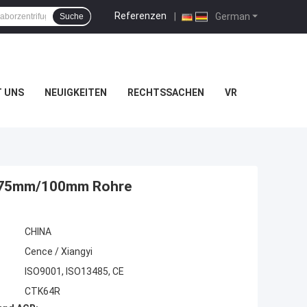
Referenzen
|
German
Suche
T UNS
NEUIGKEITEN
RECHTSSACHEN
VR
mx75mm/100mm Rohre
CHINA
Cence / Xiangyi
ISO9001, ISO13485, CE
CTK64R