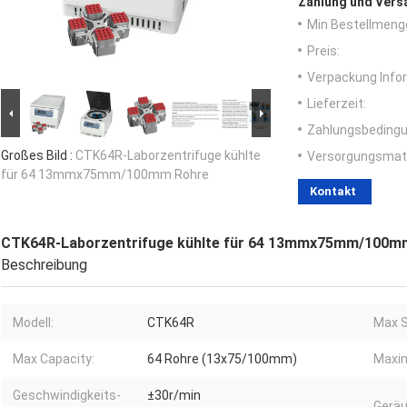
Zahlung und Vers
Min Bestellmeng
Preis:
Verpackung Info
Lieferzeit:
Zahlungsbedingu
Großes Bild :
CTK64R-Laborzentrifuge kühlte
Versorgungsmater
für 64 13mmx75mm/100mm Rohre
Kontakt
CTK64R-Laborzentrifuge kühlte für 64 13mmx75mm/100m
Beschreibung
Modell:
CTK64R
Max S
Max Capacity:
64 Rohre (13x75/100mm)
Maxim
Geschwindigkeits-
±30r/min
Geräu