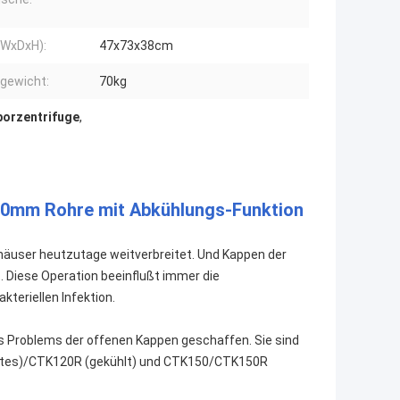
(WxDxH):
47x73x38cm
gewicht:
70kg
orzentrifuge
,
0mm Rohre mit Abkühlungs-Funktion
äuser heutzutage weitverbreitet. Und Kappen der
. Diese Operation beeinflußt immer die
kteriellen Infektion.
s Problems der offenen Kappen geschaffen. Sie sind
ltes)/CTK120R (gekühlt) und CTK150/CTK150R