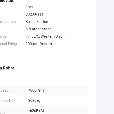
and AGB:
e:
1set
$3200/set
rmationen:
Kartonkasten
6-9 Arbeitstage
ngen:
T/T, L/C, Western Union
ial-Fähigkeit:
100sets/month
m Rohre
peed:
4000r/min
ales RCF:
3030xg
≤62dB (A)
sche: