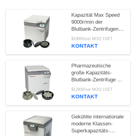
POLICY
Kapazität Max Speed
9000r/min der
Blutbank-Zentrifugen-
CL8R MAC Test
$19850/set MOQ:1SET
Refrigerated Centrifuge
KONTAKT
Super
Pharmazeutische
große Kapazitäts-
Blutbank-Zentrifuge der
Boden-Stellungs-
$12930/set MOQ:1SET
Zentrifugen-
KONTAKT
Maschinen-L800R-2
Gekühlte internationale
moderne Klassen-
Superkapazitäts-