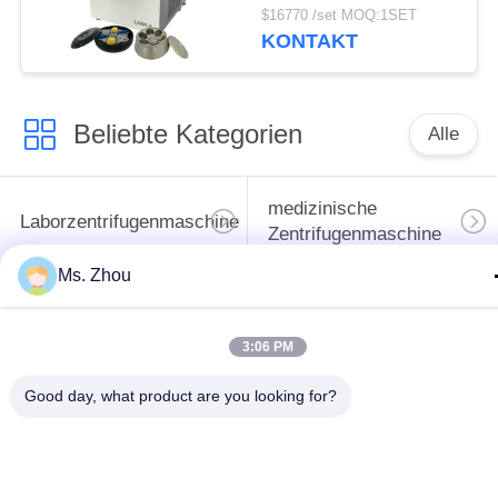
Zentrifuge der
$16770 /set MOQ:1SET
Blutbank-Zentrifugen-
KONTAKT
L720R-3
Beliebte Kategorien
Alle
medizinische
Laborzentrifugenmaschine
Zentrifugenmaschine
Ms. Zhou
gekühlte
PRP PRF-Zentrifuge
Zentrifugenmaschine
3:06 PM
Bluttrennungszentrifuge
Blutbank-Zentrifuge
Good day, what product are you looking for?
Langsame Zentrifuge
Hochgeschwindigkeitszentr