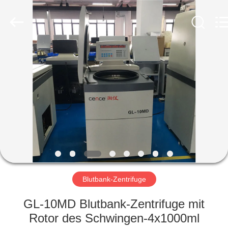
Laboratory
Instrument
Development
Co.,
Ltd..
All
Rights
Reserved.
ZU
HAUSE
PRODUKTE
ÜBER
UNS
WERKSBESICHTIGUNG
Blutbank-Zentrifuge
GL-10MD Blutbank-Zentrifuge mit
QUALITÄTSKONTROLLE
Rotor des Schwingen-4x1000ml