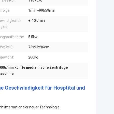
ales RCF:
11875xg
nfolge:
1min~99h59min
windigkeits-
+-10r/min
gkeit:
tungsaufnahme:
5.5kw
(WxDxH):
73x93x96cm
gewicht:
260kg
000r/min kühlte medizinische Zentrifuge
,
Maschine
ge Geschwindigkeit für Hosptital und
mit internationaler neuer Technologie.