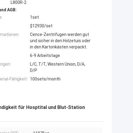
L800R-2
and AGB:
e:
1set
$12930/set
rmationen:
Cence-Zentrifugen werden gut
und sicher in den Holzetuis oder
in den Kartonkästen verpackt.
6-9 Arbeitstage
ngen:
L/C, T/T, Western Union, D/A,
D/P
ial-Fähigkeit:
100sets/month
digkeit für Hosptital und Blut-Station