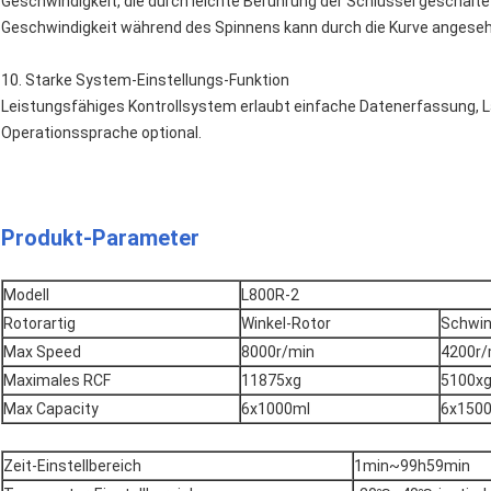
Geschwindigkeit, die durch leichte Berührung der Schlüssel geschalte
Geschwindigkeit während des Spinnens kann durch die Kurve angese
10.
Starke System-Einstellungs-Funktion
Leistungsfähiges Kontrollsystem erlaubt einfache Datenerfassung, L
Operationssprache optional.
Produkt-Parameter
Modell
L800R-2
Rotorartig
Winkel-Rotor
Schwin
Max Speed
8000r/min
4200r/
Maximales RCF
11875xg
5100x
Max Capacity
6x1000ml
6x150
Zeit-Einstellbereich
1min~99h59min