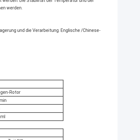
t werden. Die Stabilität der Temperatur und der
hen werden.
agerung und die Verarbeitung. Englische /Chinese-
gen-Rotor
min
g
0ml