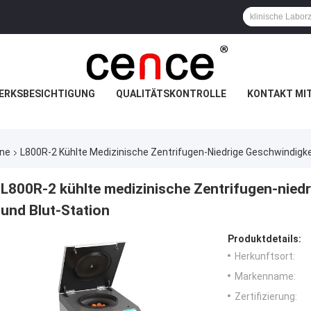
ERKSBESICHTIGUNG
QUALITÄTSKONTROLLE
KONTAKT MI
ine
L800R-2 Kühlte Medizinische Zentrifugen-Niedrige Geschwindigkei
L800R-2 kühlte medizinische Zentrifugen-niedr
und Blut-Station
Produktdetails:
Herkunftsort:
Markenname:
Zertifizierung: