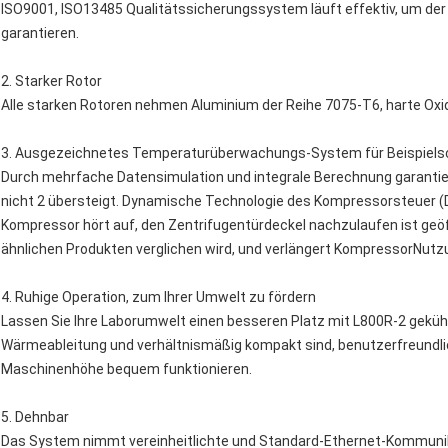
ISO9001, ISO13485 Qualitätssicherungssystem läuft effektiv, um de
garantieren.
2.
Starker Rotor
Alle starken Rotoren nehmen Aluminium der Reihe 7075-T6, harte Oxid
3.
Ausgezeichnetes Temperaturüberwachungs-System für Beispielsc
Durch mehrfache Datensimulation und integrale Berechnung garantie
nicht 2 übersteigt. Dynamische Technologie des Kompressorsteuer (D
Kompressor hört auf, den Zentrifugentürdeckel nachzulaufen ist geöf
ähnlichen Produkten verglichen wird, und verlängert KompressorNutz
4.
Ruhige Operation, zum Ihrer Umwelt zu fördern
Lassen Sie Ihre Laborumwelt einen besseren Platz mit L800R-2 gekühl
Wärmeableitung und verhältnismäßig kompakt sind, benutzerfreundli
Maschinenhöhe bequem funktionieren.
5.
Dehnbar
Das System nimmt vereinheitlichte und Standard-Ethernet-Kommunika