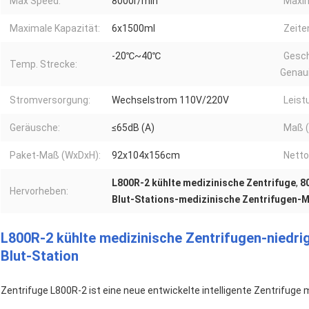
Max Speed:
8000r/min
Maxim
Maximale Kapazität:
6x1500ml
Zeite
-20℃~40℃
Gesch
Temp. Strecke:
Genaui
Stromversorgung:
Wechselstrom 110V/220V
Leis
Geräusche:
≤65dB (A)
Maß 
Paket-Maß (WxDxH):
92x104x156cm
Netto
L800R-2 kühlte medizinische Zentrifuge
,
8
Hervorheben:
Blut-Stations-medizinische Zentrifugen-
L800R-2 kühlte medizinische Zentrifugen-niedri
Blut-Station
Zentrifuge L800R-2 ist eine neue entwickelte intelligente Zentrifuge 