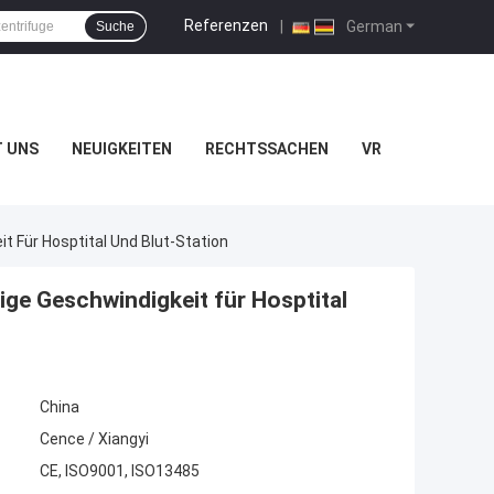
Referenzen
|
German
Suche
T UNS
NEUIGKEITEN
RECHTSSACHEN
VR
t Für Hosptital Und Blut-Station
ige Geschwindigkeit für Hosptital
China
Cence / Xiangyi
CE, ISO9001, ISO13485