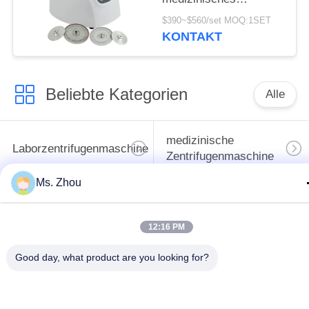
Zentrifugen-
$390~$560/set MOQ:1SET
Maschinen-TG12M
KONTAKT
With Fault Self
Beliebte Kategorien
Alle
medizinische
Laborzentrifugenmaschine
Zentrifugenmaschine
Ms. Zhou
gekühlte
PRP PRF-Zentrifuge
Zentrifugenmaschine
12:16 PM
Bluttrennungszentrifuge
Blutbank-Zentrifuge
Good day, what product are you looking for?
Langsame Zentrifuge
Hochgeschwindigkeitszentr