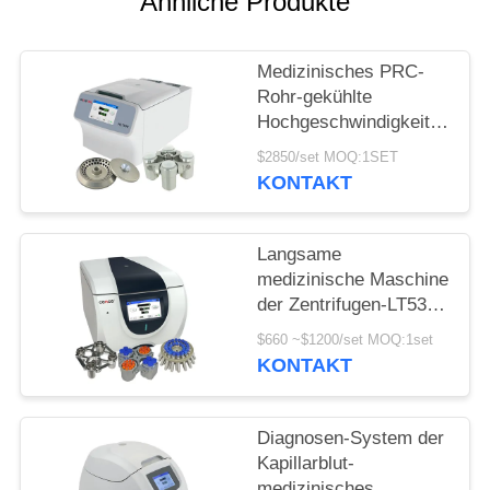
POLICY
Ähnliche Produkte
Medizinisches PRC-
Rohr-gekühlte
Hochgeschwindigkeitszentri
Mikro-Rohre der
$2850/set MOQ:1SET
Zentrifuge H1750R
KONTAKT
Langsame
medizinische Maschine
der Zentrifugen-LT53
für klinische Medizin-
$660 ~$1200/set MOQ:1set
genetische Biologie
KONTAKT
Diagnosen-System der
Kapillarblut-
medizinisches