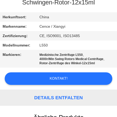
Schwingen-Rotor-12x15ml
KONTAKT
MIT
Herkunftsort:
China
UNS
Markenname:
Cence / Xiangyi
Zertifizierung:
CE, ISO9001, ISO13485
NEUIGKEITEN
Modellnummer:
L550
Markieren:
,
Medizinische Zentrifuge L550
RECHTSSACHEN
,
4000r/Min Swing Rotors Medical Centrifuge
Rotor-Zentrifuge des Winkel-12x15ml
VR
KONTAKT!
SITEMAP
DETAILS ENTFALTEN
PRIVACY