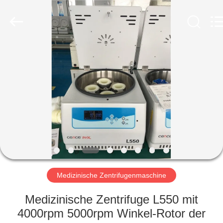
Laboratory
Instrument
Development
Co.,
Ltd..
All
Rights
Reserved.
ZU
HAUSE
PRODUKTE
ÜBER
UNS
WERKSBESICHTIGUNG
Medizinische Zentrifugenmaschine
Medizinische Zentrifuge L550 mit
QUALITÄTSKONTROLLE
4000rpm 5000rpm Winkel-Rotor der