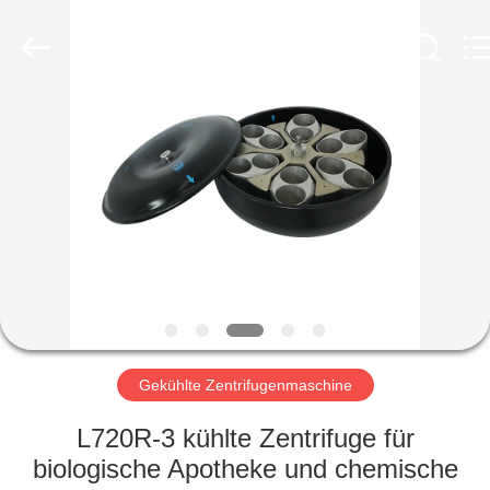
Laboratory
Instrument
Development
Co.,
Ltd..
All
Rights
Reserved.
ZU
HAUSE
PRODUKTE
ÜBER
UNS
WERKSBESICHTIGUNG
Gekühlte Zentrifugenmaschine
L720R-3 kühlte Zentrifuge für
QUALITÄTSKONTROLLE
biologische Apotheke und chemische