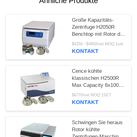
POLICY
Ähnliche Produkte
Große Kapazitäts-
Zentrifuge H2050R
Benchtop mit Rotor des
Schwingen-4*750ml
$4250 ~$4850/set MOQ:1set
KONTAKT
Cence kühlte
klassischen H2500R
Max Capacity 6x100ml
Winkel-Rotor der
$6770/set MOQ:1SET
Zentrifugen-
KONTAKT
Maschinen-
Schwingen Sie heraus
Rotor kühlte
Zentrifugen-Maschine