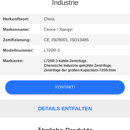
Industrie
KONTAKT
MIT
Herkunftsort:
China
UNS
Markenname:
Cence / Xiangyi
Zertifizierung:
CE, ISO9001, ISO13485
NEUIGKEITEN
Modellnummer:
L720R-3
Markieren:
,
L720R-3 kühlte Zentrifuge
RECHTSSACHEN
,
Chemische Industrie-gekühlte Zentrifuge
Zentrifuge der großen Kapazitäts-7200r/min
VR
KONTAKT!
SITEMAP
DETAILS ENTFALTEN
PRIVACY