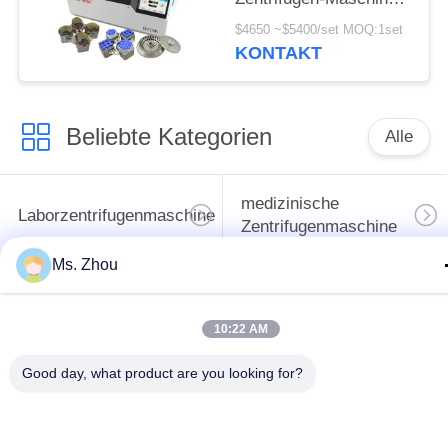
CHT210R 4*750ml
$4650 ~$5400/set MOQ:1set
KONTAKT
Beliebte Kategorien
Alle
medizinische
Laborzentrifugenmaschine
Zentrifugenmaschine
Ms. Zhou
gekühlte
PRP PRF-Zentrifuge
Zentrifugenmaschine
10:22 AM
Bluttrennungszentrifuge
Blutbank-Zentrifuge
Good day, what product are you looking for?
Langsame Zentrifuge
Hochgeschwindigkeitszentr