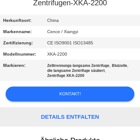
Zentrifugen-XKA-2200
KONTAKT
MIT
Herkunftsort:
China
UNS
Markenname:
Cence / Xiangyi
Zertifizierung:
CE ISO9001 ISO13485
NEUIGKEITEN
Modellnummer:
XKA-2200
Markieren:
,
,
Zelltrennungs-langsame Zentrifuge
Blutzelle
RECHTSSACHEN
,
die langsame Zentrifuge säubert
Zentrifuge XKA-2200
VR
KONTAKT!
SITEMAP
DETAILS ENTFALTEN
PRIVACY