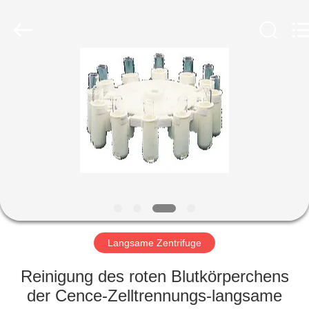
Laboratory
Instrument
Development
Co.,
Ltd..
All
Rights
Reserved.
ZU
HAUSE
PRODUKTE
ÜBER
UNS
WERKSBESICHTIGUNG
Langsame Zentrifuge
Reinigung des roten Blutkörperchens
QUALITÄTSKONTROLLE
der Cence-Zelltrennungs-langsame