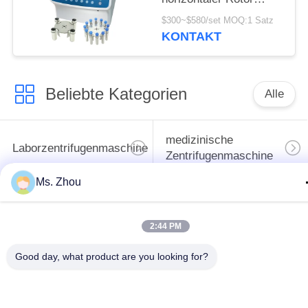
12x15ml L420-A
$300~$580/set MOQ:1 Satz
4200rpm
KONTAKT
Beliebte Kategorien
Alle
medizinische
Laborzentrifugenmaschine
Zentrifugenmaschine
Ms. Zhou
gekühlte
PRP PRF-Zentrifuge
Zentrifugenmaschine
2:44 PM
Bluttrennungszentrifuge
Blutbank-Zentrifuge
Good day, what product are you looking for?
Langsame Zentrifuge
Hochgeschwindigkeitszentr