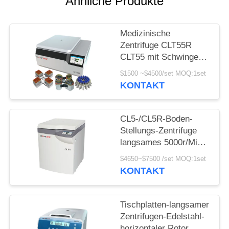
POLICY
Ähnliche Produkte
Medizinische
Zentrifuge CLT55R
CLT55 mit Schwingen-
Rotor-langsamer
$1500 ~$4500/set MOQ:1set
Zentrifuge
KONTAKT
CL5-/CL5R-Boden-
Stellungs-Zentrifuge
langsames 5000r/Min
With Swing Rotor
$4650~$7500 /set MOQ:1set
KONTAKT
Tischplatten-langsamer
Zentrifugen-Edelstahl-
horizontaler Rotor