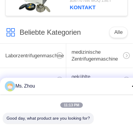
$16770 /set MOQ:1SET
Blutbank-Zentrifugen-
KONTAKT
L720R-3
Beliebte Kategorien
Alle
medizinische
Laborzentrifugenmaschine
Zentrifugenmaschine
gekühlte
PRP PRF-Zentrifuge
Zentrifugenmaschine
Ms. Zhou
Bluttrennungszentrifuge
Blutbank-Zentrifuge
11:13 PM
Good day, what product are you looking for?
Langsame Zentrifuge
Hochgeschwindigkeitszentr