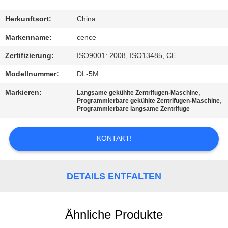
KONTAKT
Herkunftsort:
China
MIT
Markenname:
cence
UNS
Zertifizierung:
ISO9001: 2008, ISO13485, CE
Modellnummer:
DL-5M
NEUIGKEITEN
Markieren:
,
Langsame gekühlte Zentrifugen-Maschine
,
Programmierbare gekühlte Zentrifugen-Maschine
Programmierbare langsame Zentrifuge
RECHTSSACHEN
KONTAKT!
VR
DETAILS ENTFALTEN
SITEMAP
PRIVACY
Ähnliche Produkte