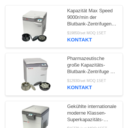
POLICY
Kapazität Max Speed
9000r/min der
Blutbank-Zentrifugen-
CL8R MAC Test
$19850/set MOQ:1SET
Refrigerated Centrifuge
KONTAKT
Super
Pharmazeutische
große Kapazitäts-
Blutbank-Zentrifuge der
Boden-Stellungs-
$12930/set MOQ:1SET
Zentrifugen-
KONTAKT
Maschinen-L800R-2
Gekühlte internationale
moderne Klassen-
Superkapazitäts-
Zentrifuge der