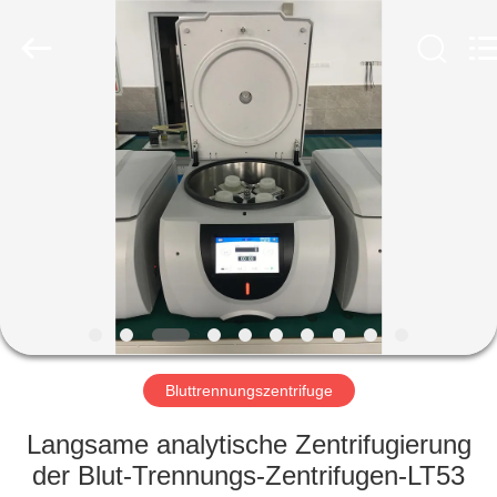
Laboratory
Instrument
Development
Co.,
Ltd..
All
Rights
Reserved.
ZU
HAUSE
PRODUKTE
ÜBER
UNS
WERKSBESICHTIGUNG
Bluttrennungszentrifuge
Langsame analytische Zentrifugierung
QUALITÄTSKONTROLLE
der Blut-Trennungs-Zentrifugen-LT53