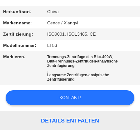
KONTAKT
Herkunftsort:
China
MIT
Markenname:
Cence / Xiangyi
UNS
Zertifizierung:
ISO9001, ISO13485, CE
Modellnummer:
LT53
NEUIGKEITEN
Markieren:
,
Trennungs-Zentrifuge des Blut-400W
Blut-Trennungs-Zentrifugen-analytische
Zentrifugierung
RECHTSSACHEN
,
Langsame Zentrifugen-analytische
Zentrifugierung
VR
KONTAKT!
SITEMAP
DETAILS ENTFALTEN
PRIVACY