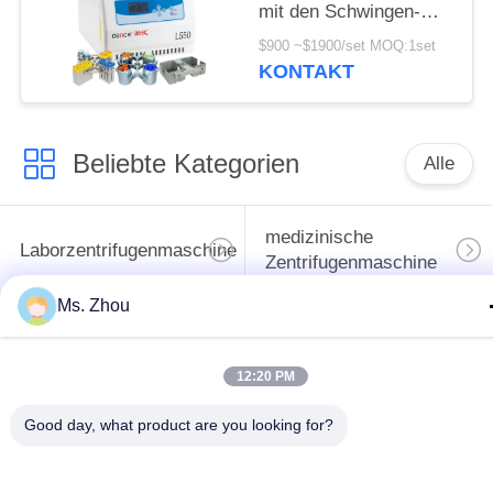
mit den Schwingen-
Rotoren verfügbar
$900 ~$1900/set MOQ:1set
KONTAKT
Beliebte Kategorien
Alle
medizinische
Laborzentrifugenmaschine
Zentrifugenmaschine
Ms. Zhou
gekühlte
PRP PRF-Zentrifuge
Zentrifugenmaschine
12:20 PM
Bluttrennungszentrifuge
Blutbank-Zentrifuge
Good day, what product are you looking for?
Langsame Zentrifuge
Hochgeschwindigkeitszentr