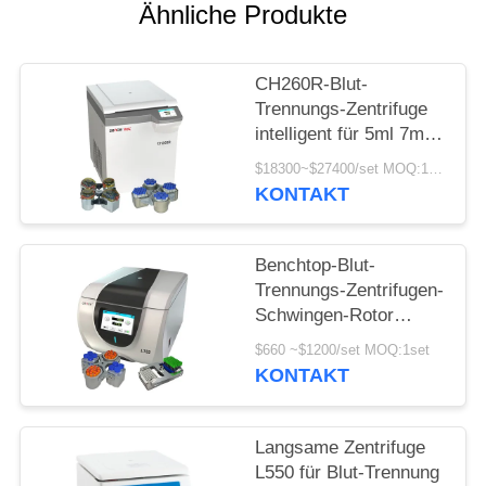
POLICY
Ähnliche Produkte
CH260R-Blut-
Trennungs-Zentrifuge
intelligent für 5ml 7ml
Vacutainers
$18300~$27400/set MOQ:1set
KONTAKT
Benchtop-Blut-
Trennungs-Zentrifugen-
Schwingen-Rotor
4x250ml 100ml für
$660 ~$1200/set MOQ:1set
Biotechnik
KONTAKT
Langsame Zentrifuge
L550 für Blut-Trennung