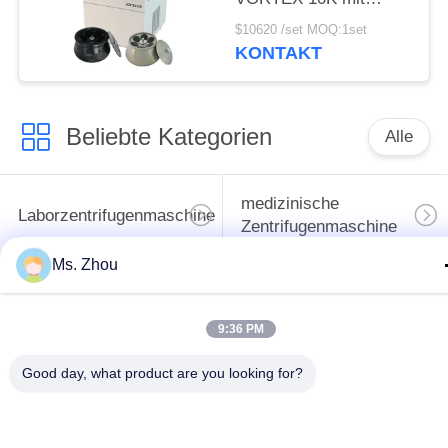
Winkelrotoren mit
$10620 /set MOQ:1set
großer Kapazität
KONTAKT
Beliebte Kategorien
Alle
medizinische
Laborzentrifugenmaschine
Zentrifugenmaschine
Ms. Zhou
gekühlte
PRP PRF-Zentrifuge
Zentrifugenmaschine
9:36 PM
Bluttrennungszentrifuge
Blutbank-Zentrifuge
Good day, what product are you looking for?
Langsame Zentrifuge
Hochgeschwindigkeitszentr