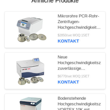
POLICY
Ähnliche Produkte
Mikrorohre PCR-Rohr-
Zentrifugen-
Hochgeschwindigkeitsuniver
H1750R
$2850/set MOQ:1SET
KONTAKT
Neue
Hochgeschwindigkeitszentri
zuverlässige
Zentrifugierung Cence
$6770/set MOQ:1SET
für Molekularbiologie
KONTAKT
Bodenstehende
Hochgeschwindigkeitszentri
VORTEX 10K mit