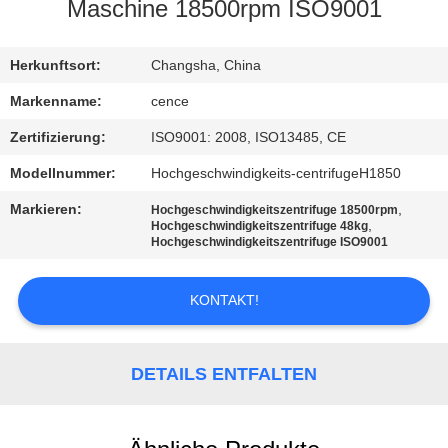
Maschine 18500rpm ISO9001
KONTAKT
MIT
Herkunftsort:
Changsha, China
UNS
Markenname:
cence
Zertifizierung:
ISO9001: 2008, ISO13485, CE
NEUIGKEITEN
Modellnummer:
Hochgeschwindigkeits-centrifugeH1850
Markieren:
,
Hochgeschwindigkeitszentrifuge 18500rpm
RECHTSSACHEN
,
Hochgeschwindigkeitszentrifuge 48kg
Hochgeschwindigkeitszentrifuge ISO9001
VR
KONTAKT!
SITEMAP
DETAILS ENTFALTEN
PRIVACY