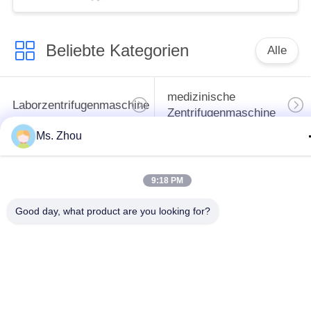
Beliebte Kategorien
Alle
medizinische
Laborzentrifugenmaschine
Zentrifugenmaschine
Ms. Zhou
gekühlte
PRP PRF-Zentrifuge
Zentrifugenmaschine
9:18 PM
Good day, what product are you looking for?
Bluttrennungszentrifuge
Blutbank-Zentrifuge
Langsame Zentrifuge
Hochgeschwindigkeitszentr