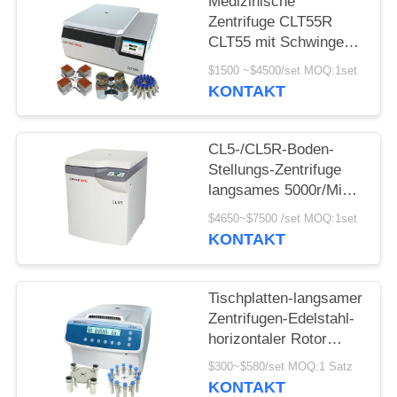
POLICY
Medizinische
Zentrifuge CLT55R
CLT55 mit Schwingen-
Rotor-langsamer
$1500 ~$4500/set MOQ:1set
Zentrifuge
KONTAKT
CL5-/CL5R-Boden-
Stellungs-Zentrifuge
langsames 5000r/Min
With Swing Rotor
$4650~$7500 /set MOQ:1set
KONTAKT
Tischplatten-langsamer
Zentrifugen-Edelstahl-
horizontaler Rotor
12x15ml L420-A
$300~$580/set MOQ:1 Satz
4200rpm
KONTAKT