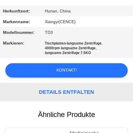
KONTAKT
Herkunftsort:
Hunan, China
MIT
Markenname:
Xiangyi(CENCE)
UNS
Modellnummer:
TD3
Markieren:
,
Tischplatten-langsame Zentrifuge
NEUIGKEITEN
,
4000rpm langsame Zentrifuge
langsame Zentrifuge 7.5KG
RECHTSSACHEN
KONTAKT!
VR
DETAILS ENTFALTEN
SITEMAP
Ähnliche Produkte
PRIVACY