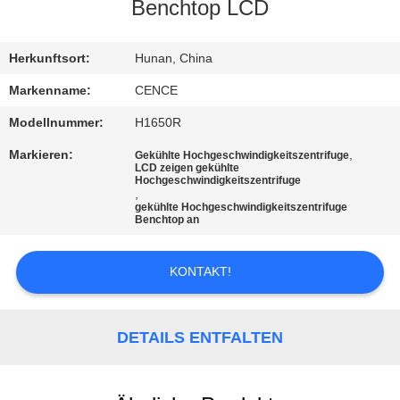
Benchtop LCD
KONTAKT
MIT
Herkunftsort:
Hunan, China
UNS
Markenname:
CENCE
Modellnummer:
H1650R
NEUIGKEITEN
Markieren:
,
Gekühlte Hochgeschwindigkeitszentrifuge
LCD zeigen gekühlte
Hochgeschwindigkeitszentrifuge
,
RECHTSSACHEN
gekühlte Hochgeschwindigkeitszentrifuge
Benchtop an
VR
KONTAKT!
SITEMAP
DETAILS ENTFALTEN
PRIVACY