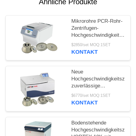
POLICY
Ähnliche Produkte
Mikrorohre PCR-Rohr-
Zentrifugen-
Hochgeschwindigkeitsuniver
H1750R
$2850/set MOQ:1SET
KONTAKT
Neue
Hochgeschwindigkeitszentri
zuverlässige
Zentrifugierung Cence
$6770/set MOQ:1SET
für Molekularbiologie
KONTAKT
Bodenstehende
Hochgeschwindigkeitszentri