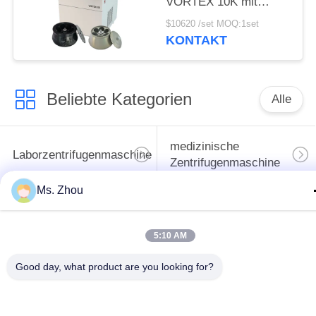
VORTEX 10K mit
Winkelrotoren mit
$10620 /set MOQ:1set
großer Kapazität
KONTAKT
Beliebte Kategorien
Alle
medizinische
Laborzentrifugenmaschine
Zentrifugenmaschine
Ms. Zhou
gekühlte
PRP PRF-Zentrifuge
Zentrifugenmaschine
5:10 AM
Bluttrennungszentrifuge
Blutbank-Zentrifuge
Good day, what product are you looking for?
Langsame Zentrifuge
Hochgeschwindigkeitszentr