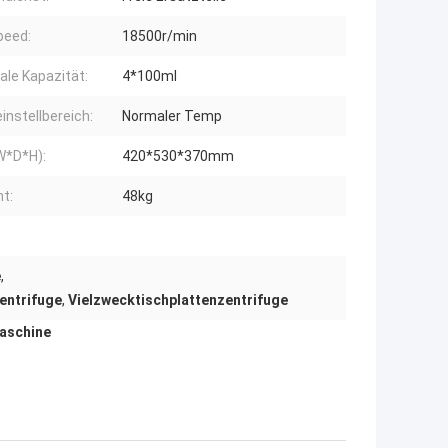
peed:
18500r/min
le Kapazität:
4*100ml
nstellbereich:
Normaler Temp
W*D*H):
420*530*370mm
t:
48kg
e
,
entrifuge
,
Vielzwecktischplattenzentrifuge
maschine