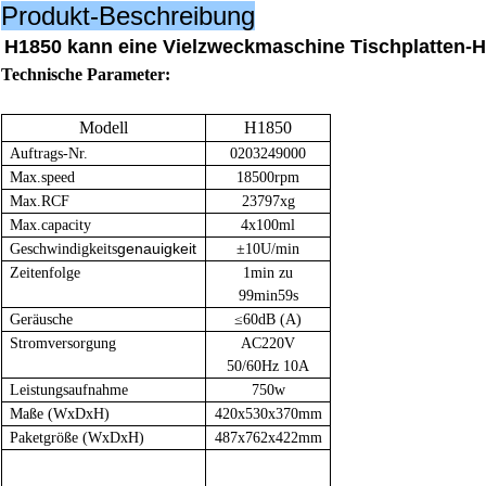
Produkt-Beschreibung
H1850 kann eine Vielzweckmaschine Tischplatten-H
Technische Parameter:
Modell
H1850
Auftrags-Nr.
0203249000
Max.speed
18500rpm
Max.RCF
23797xg
Max.capacity
4x100ml
genauigkeit
Geschwindigkeits
±10U/min
Zeitenfolge
1min zu
99min59s
Geräusche
≤60dB (
A)
Stromversorgung
AC220V
50/60Hz 10A
Leistungsaufnahme
750w
Maße (WxDxH)
420x530x370mm
Paketgröße (WxDxH)
487x762x422mm