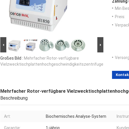
Zahlung 
Min Bes
Preis:
Verpack
Versorg
Großes Bild :
Mehrfacher Rotor-verfügbare
Vielzwecktischplattenhochgeschwindigkeitszentrifuge
Kontak
Mehrfacher Rotor-verfügbare Vielzwecktischplattenhochg
Beschreibung
Art:
Biochemisches Analyse-System
Instru
Garantie:
1-jährig
Kunden