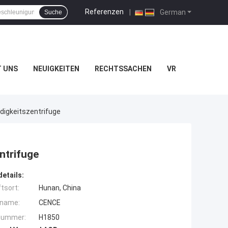
Referenzen
|
German
Suche
T UNS
NEUIGKEITEN
RECHTSSACHEN
VR
igkeitszentrifuge
ntrifuge
etails:
tsort:
Hunan, China
name:
CENCE
nummer:
H1850