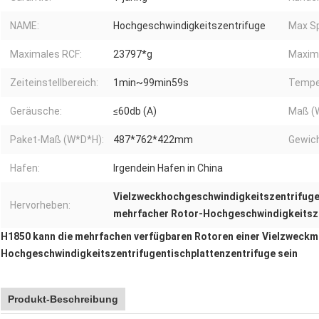
NAME:
Hochgeschwindigkeitszentrifuge
Max S
Maximales RCF:
23797*g
Maxima
Zeiteinstellbereich:
1min~99min59s
Tempei
Geräusche:
≤60db (A)
Maß (
Paket-Maß (W*D*H):
487*762*422mm
Gewich
Hafen:
Irgendein Hafen in China
Vielzweckhochgeschwindigkeitszentrifug
Hervorheben:
mehrfacher Rotor-Hochgeschwindigkeitsz
H1850 kann die mehrfachen verfügbaren Rotoren einer Vielzweck
Hochgeschwindigkeitszentrifugentischplattenzentrifuge sein
Produkt-Beschreibung