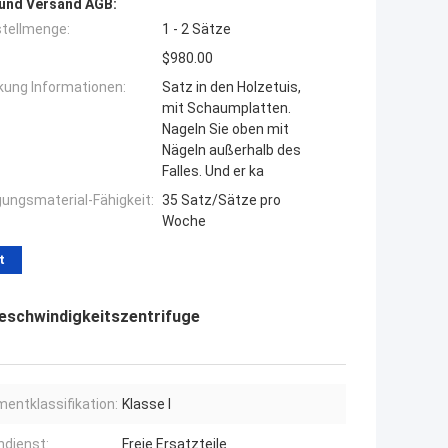
und Versand AGB:
tellmenge:
1 - 2 Sätze
$980.00
ung Informationen:
Satz in den Holzetuis,
mit Schaumplatten.
Nageln Sie oben mit
Nägeln außerhalb des
Falles. Und er ka
ungsmaterial-Fähigkeit:
35 Satz/Sätze pro
Woche
t
eschwindigkeitszentrifuge
mentklassifikation:
Klasse I
dienst:
Freie Ersatzteile