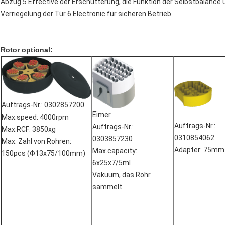
Abzug 5.Effective der Erschütterung, die Funktion der Selbstbalance 
Verriegelung der Tür 6.Electronic für sicheren Betrieb.
Rotor optional:
Auftrags-Nr.: 0302857200
Eimer
Max.speed: 4000rpm
Auftrags-Nr.:
Auftrags-Nr.:
Max.RCF: 3850xg
0310854062
0303857230
Max. Zahl von Rohren:
Adapter: 75mm
Max.capacity:
150pcs (Φ13x75/100mm)
6x25x7/5ml
Vakuum, das Rohr
sammelt