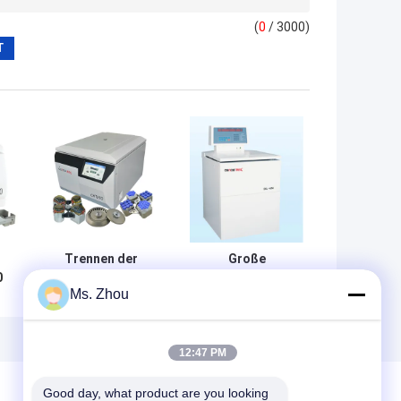
(
0
/ 3000)
Trennen der
Große
0
Schwingen-
Kapazitäts-
Ms. Zhou
ng
Rotor-Zentrifuge
medizinische
4x750ml mit
Blut-Trennungs-
konischem Rohr
Zentrifugen-volle
36x50ml 88x15ml
Stahlrumpf-
12:47 PM
Struktur
Good day, what product are you looking 