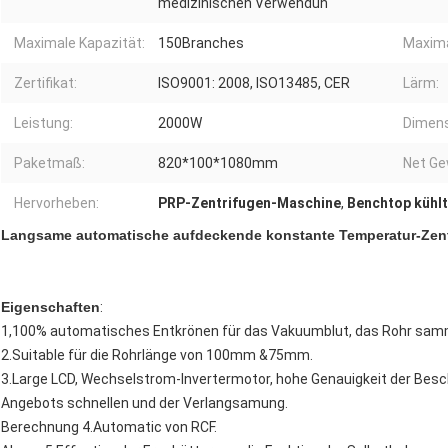
medizinischen Verwendun
Maximale Kapazität:
150Branches
Maxima
Zertifikat:
ISO9001: 2008, ISO13485, CER
Lärm:
Leistung:
2000W
Dimens
Paketmaß:
820*100*1080mm
Net Ge
Hervorheben:
PRP-Zentrifugen-Maschine
,
Benchtop kühlt
Langsame automatische aufdeckende konstante Temperatur-Zen
Eigenschaften
:
1,100% automatisches Entkrönen für das Vakuumblut, das Rohr sam
2.Suitable für die Rohrlänge von 100mm &75mm.
3.Large LCD, Wechselstrom-Invertermotor, hohe Genauigkeit der Besc
Angebots schnellen und der Verlangsamung.
Berechnung 4.Automatic von RCF.