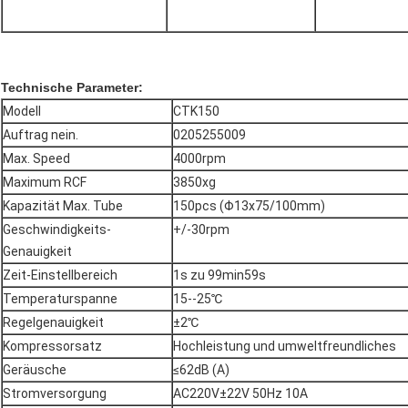
Technische Parameter:
Modell
CTK150
Auftrag nein.
0205255009
Max. Speed
4000rpm
Maximum RCF
3850xg
Kapazität Max. Tube
150pcs (Φ13x75/100mm)
Geschwindigkeits-
+/-30rpm
Genauigkeit
Zeit-Einstellbereich
1s zu 99min59s
Temperaturspanne
15--25℃
Regelgenauigkeit
±2℃
Kompressorsatz
Hochleistung und umweltfreundliches
Geräusche
≤62dB (A)
Stromversorgung
AC220V±22V 50Hz 10A