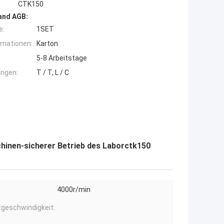
CTK150
and AGB:
e:
1SET
rmationen:
Karton
5-8 Arbeitstage
ngen:
T / T, L / C
chinen-sicherer Betrieb des Laborctk150
4000r/min
geschwindigkeit: