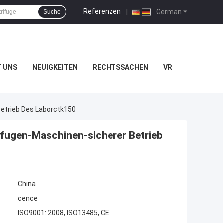
Referenzen
|
German
Suche
T UNS
NEUIGKEITEN
RECHTSSACHEN
VR
Betrieb Des Laborctk150
rifugen-Maschinen-sicherer Betrieb
China
cence
ISO9001: 2008, ISO13485, CE