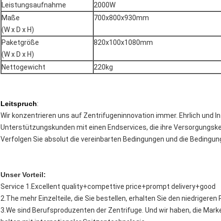
Leistungsaufnahme
2000W
Maße
700x800x930mm
(W x D x H)
Paketgröße
820x100x1080mm
(W x D x H)
Nettogewicht
220kg
Leitspruch
:
Wir konzentrieren uns auf Zentrifugeninnovation immer. Ehrlich und In
Unterstützungskunden mit einen Endservices, die ihre Versorgungske
Verfolgen Sie absolut die vereinbarten Bedingungen und die Bedingu
Unser Vorteil:
Service 1.Excellent quality+compettive price+prompt delivery+good
2.The mehr Einzelteile, die Sie bestellen, erhalten Sie den niedrigere
3.We sind Berufsproduzenten der Zentrifuge. Und wir haben, die Mar