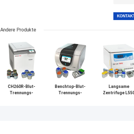
Andere Produkte
CH260R-Blut-
Benchtop-Blut-
Langsame
Trennungs-
Trennungs-
Zentrifuge L55
Zentrifuge
Zentrifugen-
für Blut-Trennu
intelligent für 5ml
Schwingen-Rotor
mit den
7ml Vacutainers
4x250ml 100ml für
Schwingen-
Biotechnik
Rotoren
verfügbar