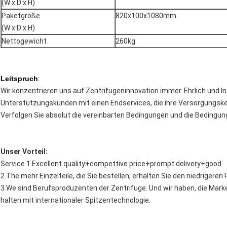
(W x D x H)
Paketgröße
820x100x1080mm
(W x D x H)
Nettogewicht
260kg
Leitspruch
:
Wir konzentrieren uns auf Zentrifugeninnovation immer. Ehrlich und In
Unterstützungskunden mit einen Endservices, die ihre Versorgungske
Verfolgen Sie absolut die vereinbarten Bedingungen und die Bedingu
Unser Vorteil:
Service 1.Excellent quality+compettive price+prompt delivery+good
2.The mehr Einzelteile, die Sie bestellen, erhalten Sie den niedrigere
3.We sind Berufsproduzenten der Zentrifuge. Und wir haben, die Mar
halten mit internationaler Spitzentechnologie.