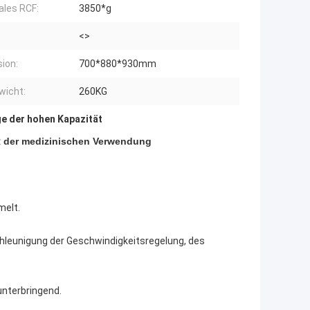
les RCF:
3850*g
<>
ion:
700*880*930mm
wicht:
260KG
ge der hohen Kapazität
 der medizinischen Verwendung
melt.
hleunigung der Geschwindigkeitsregelung, des
unterbringend.