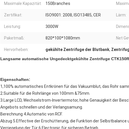
Maximale Kapazität:
150Branches
Maxima
Zertifikat:
ISO9001: 2008, ISO13485, CER
Lärm:
Leistung:
3000W
Dimens
Paketmaß:
820*100*1080mm
Net Ge
Hervorheben:
gekühlte Zentrifuge der Blutbank
,
Zentrifu
Langsame automatische Ungedecktgekühlte Zentrifuge CTK150R
Eigenschaften:
1,100% automatisches Entkrönen für das Vakuumblut, das Rohr sam
2.Suitable für die Rohrlänge von 100mm &75mm.
3.Large LCD, Wechselstrom-Invertermotor, hohe Genauigkeit der Besc
Angebots schnellen und der Verlangsamung.
Berechnung 4.Automatic von RCF.
Abzug 5.Effective der Erschütterung, die Funktion der Selbstbalance 
Verriegelung der Tür 6.Electronic für sicheren Betrieb.