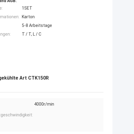
and AGB:
e:
1SET
rmationen:
Karton
5-8 Arbeitstage
ngen:
T / T, L / C
gekühlte Art CTK150R
4000r/min
geschwindigkeit: