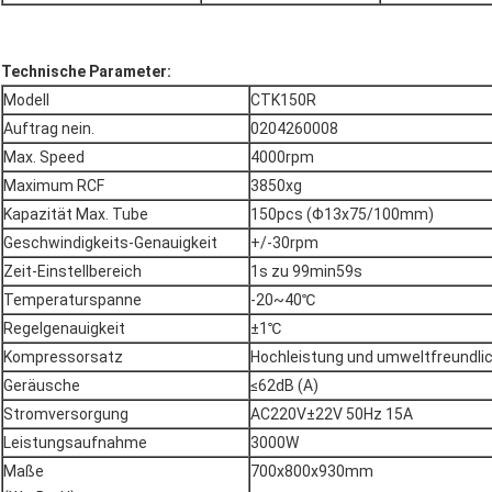
Technische Parameter:
Modell
CTK150R
Auftrag nein.
0204260008
Max. Speed
4000rpm
Maximum RCF
3850xg
Kapazität Max. Tube
150pcs (Φ13x75/100mm)
Geschwindigkeits-Genauigkeit
+/-30rpm
Zeit-Einstellbereich
1s zu 99min59s
Temperaturspanne
-20~40℃
Regelgenauigkeit
±1℃
Kompressorsatz
Hochleistung und umweltfreundlic
Geräusche
≤62dB (A)
Stromversorgung
AC220V±22V 50Hz 15A
Leistungsaufnahme
3000W
Maße
700x800x930mm