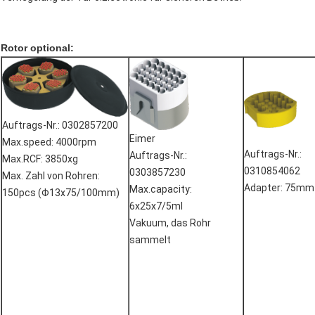
Rotor optional:
Auftrags-Nr.: 0302857200
Eimer
Max.speed: 4000rpm
Auftrags-Nr.:
Auftrags-Nr.:
Max.RCF: 3850xg
0310854062
0303857230
Max. Zahl von Rohren:
Adapter: 75mm
Max.capacity:
150pcs (Φ13x75/100mm)
6x25x7/5ml
Vakuum, das Rohr
sammelt