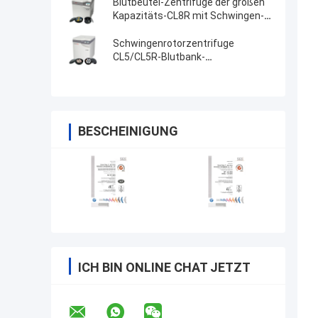
Blutbeutel-Zentrifuge der großen
Kapazitäts-CL8R mit Schwingen-
Rotoren
Schwingenrotorzentrifuge
CL5/CL5R-Blutbank-
Blutbeutelzentrifuge
BESCHEINIGUNG
ICH BIN ONLINE CHAT JETZT