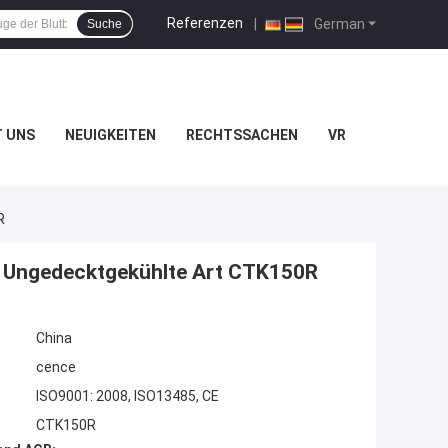
Referenzen
|
German
Suche
T UNS
NEUIGKEITEN
RECHTSSACHEN
VR
R
 Ungedecktgekühlte Art CTK150R
China
cence
ISO9001: 2008, ISO13485, CE
CTK150R