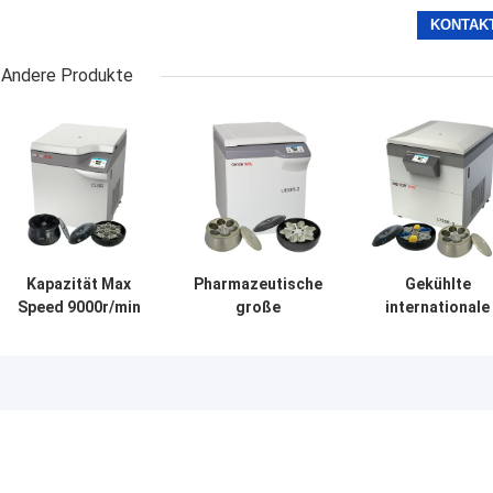
Andere Produkte
Kapazität Max
Pharmazeutische
Gekühlte
Speed 9000r/min
große
internationale
der Blutbank-
Kapazitäts-
moderne
Zentrifugen-CL8R
Blutbank-
Klassen-
MAC Test
Zentrifuge der
Superkapazität
Refrigerated
Boden-Stellungs-
Zentrifuge der
Centrifuge Super
Zentrifugen-
Blutbank-
Maschinen-
Zentrifugen-
L800R-2
L720R-3