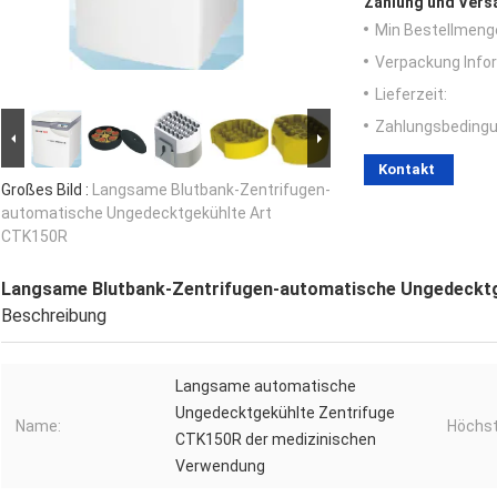
Zahlung und Vers
Min Bestellmeng
Verpackung Info
Lieferzeit:
Zahlungsbedingu
Kontakt
Großes Bild :
Langsame Blutbank-Zentrifugen-
automatische Ungedecktgekühlte Art
CTK150R
Langsame Blutbank-Zentrifugen-automatische Ungedeckt
Beschreibung
Langsame automatische
Ungedecktgekühlte Zentrifuge
Name:
Höchst
CTK150R der medizinischen
Verwendung