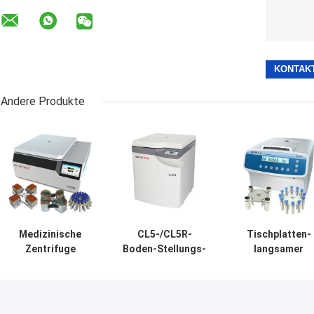
Andere Produkte
Medizinische
CL5-/CL5R-
Tischplatten-
Zentrifuge
Boden-Stellungs-
langsamer
CLT55R CLT55
Zentrifuge
Zentrifugen-
mit Schwingen-
langsames
Edelstahl-
Rotor-langsamer
5000r/Min With
horizontaler
Zentrifuge
Swing Rotor
Rotor 12x15ml