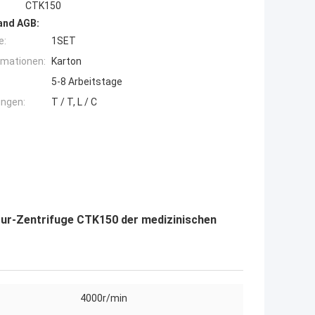
CTK150
and AGB:
e:
1SET
rmationen:
Karton
5-8 Arbeitstage
ngen:
T / T, L / C
r-Zentrifuge CTK150 der medizinischen
4000r/min