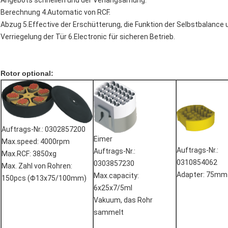
Angebots schnellen und der Verlangsamung.
Berechnung 4.Automatic von RCF.
Abzug 5.Effective der Erschütterung, die Funktion der Selbstbalance 
Verriegelung der Tür 6.Electronic für sicheren Betrieb.
Rotor optional:
Auftrags-Nr.: 0302857200
Eimer
Max.speed: 4000rpm
Auftrags-Nr.:
Auftrags-Nr.:
Max.RCF: 3850xg
0310854062
0303857230
Max. Zahl von Rohren:
Adapter: 75mm
Max.capacity:
150pcs (Φ13x75/100mm)
6x25x7/5ml
Vakuum, das Rohr
sammelt