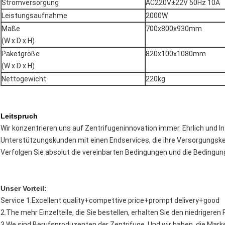
Stromversorgung
AC220V±22V 50Hz 10A
Leistungsaufnahme
2000W
Maße
700x800x930mm
(W x D x H)
Paketgröße
820x100x1080mm
(W x D x H)
Nettogewicht
220kg
Leitspruch
Wir konzentrieren uns auf Zentrifugeninnovation immer. Ehrlich und In
Unterstützungskunden mit einen Endservices, die ihre Versorgungske
Verfolgen Sie absolut die vereinbarten Bedingungen und die Bedingu
Unser Vorteil:
Service 1.Excellent quality+compettive price+prompt delivery+good
2.The mehr Einzelteile, die Sie bestellen, erhalten Sie den niedrigere
3.We sind Berufsproduzenten der Zentrifuge. Und wir haben, die Mar