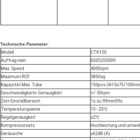
Technische Parameter
:
Modell
CTK150
Auftrag nein.
0205255009
Max. Speed
4000rpm
Maximum RCF
3850xg
Kapazität Max. Tube
150pcs (Φ13x75/100m
Geschwindigkeits-Genauigkeit
+/-30rpm
Zeit-Einstellbereich
1s zu 99min59s
Temperaturspanne
15--25℃
Regelgenauigkeit
±2℃
Kompressorsatz
Hochleistung und umwel
Geräusche
≤62dB (A)