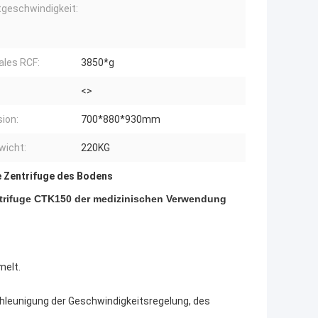
geschwindigkeit:
les RCF:
3850*g
<>
ion:
700*880*930mm
wicht:
220KG
e Zentrifuge des Bodens
trifuge CTK150 der medizinischen Verwendung
melt.
hleunigung der Geschwindigkeitsregelung, des