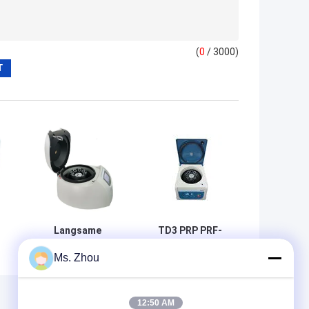
(
0
/ 3000)
Langsame
TD3 PRP PRF-
Zentrifuge der
Tischplatten-
Ms. Zhou
Plasmazentrifuge
medizinische
TD4
langsame
Zentrifuge
12:50 AM