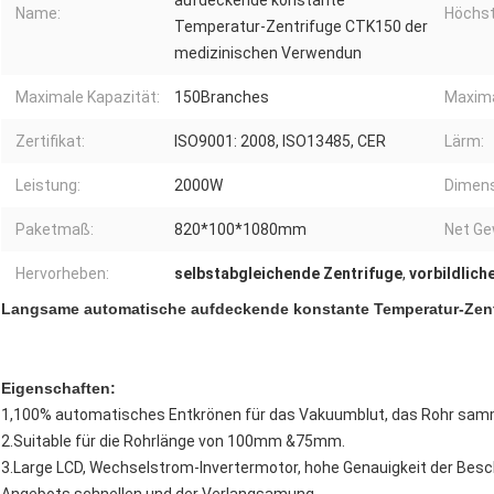
aufdeckende konstante
Name:
Höchst
Temperatur-Zentrifuge CTK150 der
medizinischen Verwendun
Maximale Kapazität:
150Branches
Maxima
Zertifikat:
ISO9001: 2008, ISO13485, CER
Lärm:
Leistung:
2000W
Dimens
Paketmaß:
820*100*1080mm
Net Ge
Hervorheben:
selbstabgleichende Zentrifuge
,
vorbildlich
Langsame automatische aufdeckende konstante Temperatur-Zen
Eigenschaften:
1,100% automatisches Entkrönen für das Vakuumblut, das Rohr sam
2.Suitable für die Rohrlänge von 100mm &75mm.
3.Large LCD, Wechselstrom-Invertermotor, hohe Genauigkeit der Besc