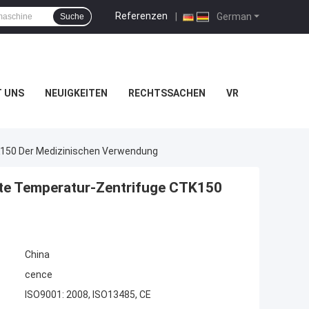
Referenzen
|
German
Suche
T UNS
NEUIGKEITEN
RECHTSSACHEN
VR
150 Der Medizinischen Verwendung
te Temperatur-Zentrifuge CTK150
China
cence
ISO9001: 2008, ISO13485, CE