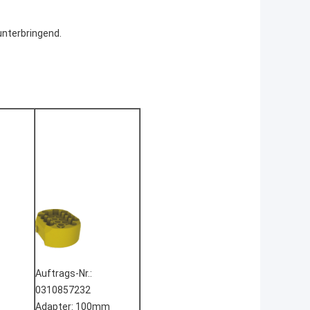
unterbringend.
Auftrags-Nr.:
0310857232
Adapter: 100mm