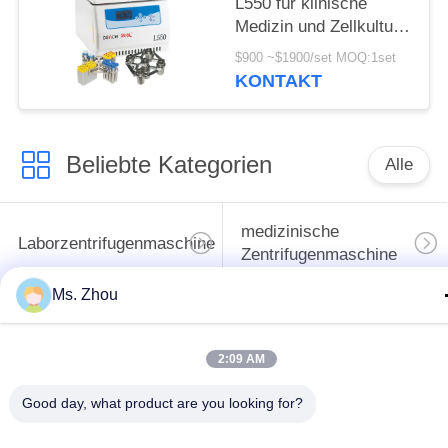
L550 für klinische
Medizin und Zellkultur-
Labor
$900 ~$1900/set MOQ:1set
KONTAKT
Beliebte Kategorien
Alle
medizinische
Laborzentrifugenmaschine
Zentrifugenmaschine
Ms. Zhou
gekühlte
PRP PRF-Zentrifuge
Zentrifugenmaschine
2:09 AM
Bluttrennungszentrifuge
Blutbank-Zentrifuge
Good day, what product are you looking for?