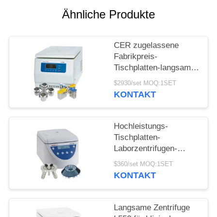
POLICY
Ähnliche Produkte
CER zugelassene
Fabrikpreis-
Tischplatten-langsame
Zentrifuge mit der
$2930/set MOQ:1SET
großen Kapazität
KONTAKT
Hochleistungs-
Tischplatten-
Laborzentrifugen-
Maschine,
$360/set MOQ:1SET
automatische
KONTAKT
balancierende
langsame Zentrifuge
Langsame Zentrifuge