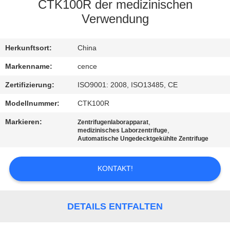
CTK100R der medizinischen
KONTAKT
Verwendung
MIT
Herkunftsort:
China
UNS
Markenname:
cence
NEUIGKEITEN
Zertifizierung:
ISO9001: 2008, ISO13485, CE
Modellnummer:
CTK100R
RECHTSSACHEN
Markieren:
,
Zentrifugenlaborapparat
,
medizinisches Laborzentrifuge
Automatische Ungedecktgekühlte Zentrifuge
VR
KONTAKT!
SITEMAP
DETAILS ENTFALTEN
PRIVACY