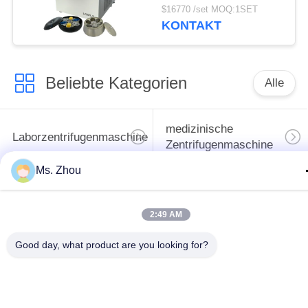
Zentrifuge der
$16770 /set MOQ:1SET
Blutbank-Zentrifugen-
KONTAKT
L720R-3
Beliebte Kategorien
Alle
medizinische
Laborzentrifugenmaschine
Zentrifugenmaschine
Ms. Zhou
gekühlte
PRP PRF-Zentrifuge
Zentrifugenmaschine
2:49 AM
Bluttrennungszentrifuge
Blutbank-Zentrifuge
Good day, what product are you looking for?
Langsame Zentrifuge
Hochgeschwindigkeitszentr