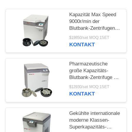
POLICY
Kapazität Max Speed
9000r/min der
Blutbank-Zentrifugen-
CL8R MAC Test
$19850/set MOQ:1SET
Refrigerated Centrifuge
KONTAKT
Super
Pharmazeutische
große Kapazitäts-
Blutbank-Zentrifuge der
Boden-Stellungs-
$12930/set MOQ:1SET
Zentrifugen-
KONTAKT
Maschinen-L800R-2
Gekühlte internationale
moderne Klassen-
Superkapazitäts-