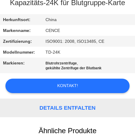
Kapazitäts-24K für Blutgruppe-Karte
KONTAKT
MIT
Herkunftsort:
China
UNS
Markenname:
CENCE
Zertifizierung:
ISO9001: 2008, ISO13485, CE
NEUIGKEITEN
Modellnummer:
TD-24K
Markieren:
,
Blutrohrzentrifuge
RECHTSSACHEN
gekühlte Zentrifuge der Blutbank
KONTAKT!
VR
SITEMAP
DETAILS ENTFALTEN
PRIVACY
Ähnliche Produkte