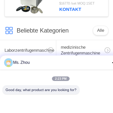
Zentrifuge der
$16770 /set MOQ:1SET
Blutbank-Zentrifugen-
KONTAKT
L720R-3
Beliebte Kategorien
Alle
medizinische
Laborzentrifugenmaschine
Zentrifugenmaschine
Ms. Zhou
gekühlte
PRP PRF-Zentrifuge
Zentrifugenmaschine
2:23 PM
Bluttrennungszentrifuge
Blutbank-Zentrifuge
Good day, what product are you looking for?
Langsame Zentrifuge
Hochgeschwindigkeitszentr