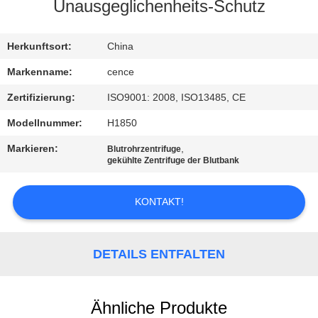
Unausgeglichenheits-Schutz
KONTAKT
MIT
Herkunftsort:
China
UNS
Markenname:
cence
Zertifizierung:
ISO9001: 2008, ISO13485, CE
NEUIGKEITEN
Modellnummer:
H1850
Markieren:
,
Blutrohrzentrifuge
RECHTSSACHEN
gekühlte Zentrifuge der Blutbank
KONTAKT!
VR
SITEMAP
DETAILS ENTFALTEN
PRIVACY
Ähnliche Produkte