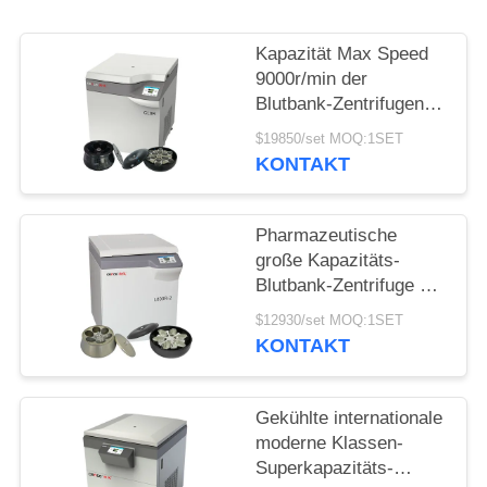
POLICY
Kapazität Max Speed
9000r/min der
Blutbank-Zentrifugen-
CL8R MAC Test
$19850/set MOQ:1SET
Refrigerated Centrifuge
KONTAKT
Super
Pharmazeutische
große Kapazitäts-
Blutbank-Zentrifuge der
Boden-Stellungs-
$12930/set MOQ:1SET
Zentrifugen-
KONTAKT
Maschinen-L800R-2
Gekühlte internationale
moderne Klassen-
Superkapazitäts-