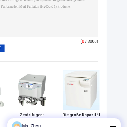
(
0
/ 3000)
Zentrifugen-
Die große Kapazität
Maschinen-
kühlte medizinische
Ms. Zhou
Fahrzeug Cence
Zentrifugen-