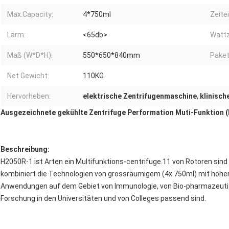
Max.Capacity:
4*750ml
Zeite
Lärm:
<65db>
Wattz
Maß (W*D*H):
550*650*840mm
Pake
Net Gewicht:
110KG
Hervorheben:
elektrische Zentrifugenmaschine
,
klinisch
Ausgezeichnete gekühlte Zentrifuge Performation Muti-Funktion 
Beschreibung:
H2050R-1 ist Arten ein Multifunktions-centrifuge.11 von Rotoren sind
kombiniert die Technologien von grossräumigem (4x 750ml) mit hoher 
Anwendungen auf dem Gebiet von Immunologie, von Bio-pharmazeutis
Forschung in den Universitäten und von Colleges passend sind.