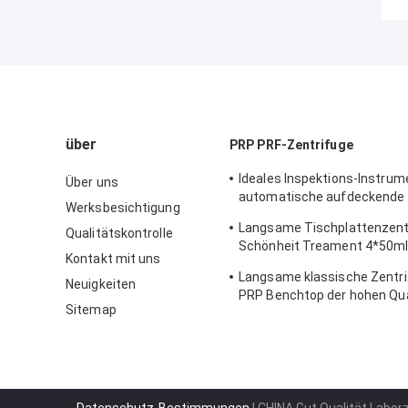
über
PRP PRF-Zentrifuge
Ideales Inspektions-Instrum
Über uns
automatische aufdeckende
Werksbesichtigung
Temperatur-Zentrifuge CT
Langsame Tischplattenzent
Qualitätskontrolle
Hoispital
Schönheit Treament 4*50ml
Kontakt mit uns
medizinischem und im Labo
Langsame klassische Zentr
Neuigkeiten
PRP Benchtop der hohen Qua
Sitemap