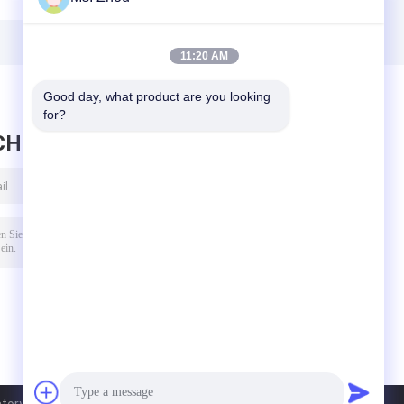
kühlte
Maschine CL6R für
medizinisches
Blutbanken/Apotheke
CH12R für Blut-
11:20 AM
lt
Sammlung
Good day, what product are you looking 
for?
CHRICHT HINTERLASSEN