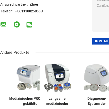
Ansprechpartner:
Zhou
Telefon:
+8613100259558
Andere Produkte
Medizinisches PRC-Rohr-
Langsame
Diagnosen-
gekühlte
medizinische
System der
Hochgeschwindigkeitszentrifuge
Maschine der
Kapillarblut-