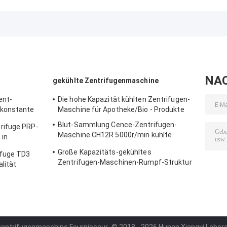
Mikro-Rohre der Zentrifuge
Zentrifugen-LT53
medizinisches
H1750R
für klinische
Zentrifugen-
Medizin-
Maschinen-
genetische
TG12M With Fau
Biologie
Self
NA
gekühlte Zentrifugenmaschine
ent-
Die hohe Kapazität kühlten Zentrifugen-
 konstante
Maschine für Apotheke/Bio - Produkte
K32 PRP
Blut-Sammlung Cence-Zentrifugen-
rifuge PRP-
Maschine CH12R 5000r/min kühlte
 in
Zentrifuge
r
Große Kapazitäts-gekühltes
ifuge TD3
Zentrifugen-Maschinen-Rumpf-Struktur
lität
DL - 6M