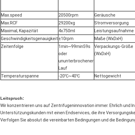
Max.speed
20500rpm
Geräusche
Max.RCF
29200xg
Stromversorgung
Maximal, Kapazität
4x750ml
Leistungsaufnahme
Geschwindigkeitsgenauigkeit
±10rpm
Maße (WxDxH)
Zeitenfolge
1min~99min59s
Verpackungs-Größe
oder
(WxDxH)
ununterbrochener
Lauf
Temperaturspanne
-20℃~40℃
Nettogewicht
Leitspruch:
Wir konzentrieren uns auf Zentrifugeninnovation immer. Ehrlich und In
Unterstützungskunden mit einen Endservices, die ihre Versorgungske
Verfolgen Sie absolut die vereinbarten Bedingungen und die Bedingu