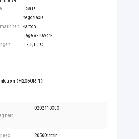
and AGB:
e:
1 Satz
negotiable
rmationen:
Karton
Tage 8-10work
ngen:
T / T, L / C
nktion (H2050R-1)
0202118000
g nein.:
peed:
20500r/min