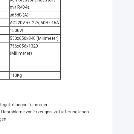
Kompressor eingestellt
mit R404a
≤65dB (A)
AC220V +/-22V, 50Hz 16A
1500W
550x650x840 (Millimeter)
756x856x1320
(Millimeter)
110Kg
tegrität herein für immer.
tteprobleme von Erzeugnis zu Lieferung lösen.
ngen