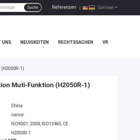
Referenzen
|
German
Suche
T UNS
NEUIGKEITEN
RECHTSSACHEN
VR
n (H2050R-1)
tion Muti-Funktion (H2050R-1)
China
cence
ISO9001: 2008, ISO13485, CE
H2050R-1