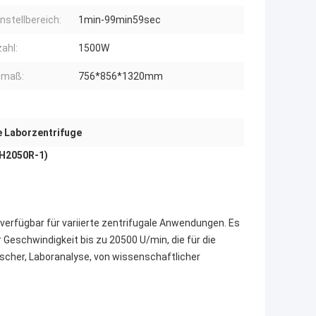
instellbereich:
1min-99min59sec
ahl:
1500W
tmaß:
756*856*1320mm
e Laborzentrifuge
(H2050R-1)
 verfügbar für variierte zentrifugale Anwendungen. Es
Geschwindigkeit bis zu 20500 U/min, die für die
cher, Laboranalyse, von wissenschaftlicher