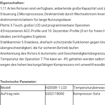
Eigenschaften:
1,11 Arten Rotoren sind verfügbare, anbietende große Kapazität un
Steuerung 2.Microprocessor, Direktantrieb durch Wechselstrom-Inve
drehmomentstarkem für lange Nutzungsdauer.
Platte 3.Touch, großer LCD und programmierbare Operation.
4,9 inszenieren ACC-Profile und 10. Dezember-Profile (0 ist für freie
ideales zentrifugales Ergebnis.
Stahlkammer 5.Stainless, dreifach-schützende Funktionen gegen Un
übergeschwindigkeit, die für sicheren Betrieb laufen.
Anerkennung des Rotors 6.Automatic und Geschwindigkeitsbegrenzun
Temperatur der Operation 7.The kann an -4℃ gehalten werden selbst 
wegen des hohen leistungsfähigen Kompressors mit umweltfreundlich
Technische Parameter:
Modell
H2050R-1 LCD
Temperaturüberwac
Auftrag nein.
0202118000
Kompressor-Satz