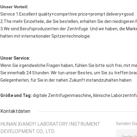
Unser Vorteil:
Service 1.Excellent quality+compettive price+prompt delivery+good
2.The mehr Einzelteile, die Sie bestellen, erhalten Sie den niedrigere
3.We sind Berufsproduzenten der Zentrifuge. Und wir haben, die Mar
halten mit internationaler Spitzentechnologie.
Unser Service:
Wenn Sie irgendwelche Fragen haben, fühlen Sie bitte sich frei, mit me
Sie innerhalb 24 Stunden. Wir tun unser Bestes, um Sie zu treffen br
Gelegenheiten, für Sie in der nahen Zukunft instandzuhalten haben.
,
Größe und Tag:
digitale Zentrifugenmaschine
klinische Laborzentri
Kontaktdaten
HUNAN XIANGYI LABORATORY INSTRUMENT
Senden Sie
DEVELOPMENT CO., LTD.