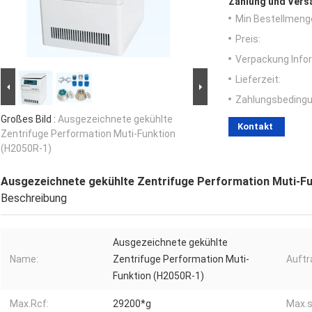
Zahlung und Vers
Min Bestellmeng
Preis:
Verpackung Info
Lieferzeit:
Zahlungsbedingu
Großes Bild :
Ausgezeichnete gekühlte
Kontakt
Zentrifuge Performation Muti-Funktion
(H2050R-1)
Ausgezeichnete gekühlte Zentrifuge Performation Muti-Fu
Beschreibung
Ausgezeichnete gekühlte
Name:
Zentrifuge Performation Muti-
Auftra
Funktion (H2050R-1)
Max.Rcf:
29200*g
Max.s