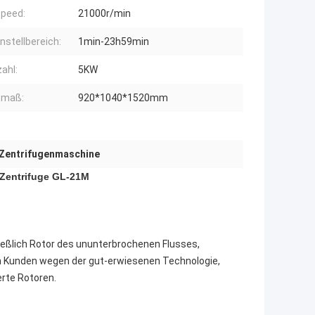
peed:
21000r/min
instellbereich:
1min-23h59min
ahl:
5KW
tmaß:
920*1040*1520mm
 Zentrifugenmaschine
-Zentrifuge GL-21M
hließlich Rotor des ununterbrochenen Flusses,
den Kunden wegen der gut-erwiesenen Technologie,
erte Rotoren.