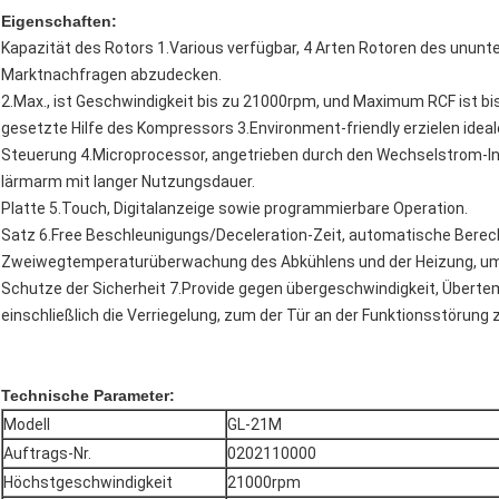
Eigenschaften:
Kapazität des Rotors 1.Various verfügbar, 4 Arten Rotoren des ununte
Marktnachfragen abzudecken.
2.Max., ist Geschwindigkeit bis zu 21000rpm, und Maximum RCF ist bi
gesetzte Hilfe des Kompressors 3.Environment-friendly erzielen ideal
Steuerung 4.Microprocessor, angetrieben durch den Wechselstrom-In
lärmarm mit langer Nutzungsdauer.
Platte 5.Touch, Digitalanzeige sowie programmierbare Operation.
Satz 6.Free Beschleunigungs/Deceleration-Zeit, automatische Bere
Zweiwegtemperaturüberwachung des Abkühlens und der Heizung, um da
Schutze der Sicherheit 7.Provide gegen übergeschwindigkeit, Überte
einschließlich die Verriegelung, zum der Tür an der Funktionsstörung 
Technische Parameter:
Modell
GL-21M
Auftrags-Nr.
0202110000
Höchstgeschwindigkeit
21000rpm