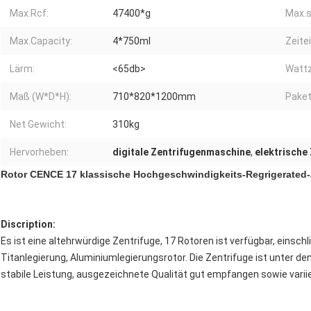
Max.Rcf:
47400*g
Max.s
Max.Capacity:
4*750ml
Zeite
Lärm:
<65db>
Wattz
Maß (W*D*H):
710*820*1200mm
Pake
Net Gewicht:
310kg
Hervorheben:
digitale Zentrifugenmaschine
,
elektrische
Rotor CENCE 17 klassische Hochgeschwindigkeits-Regrigerated
Discription:
Es ist eine altehrwürdige Zentrifuge, 17 Rotoren ist verfügbar, einsc
Titanlegierung, Aluminiumlegierungsrotor. Die Zentrifuge ist unter 
stabile Leistung, ausgezeichnete Qualität gut empfangen sowie varii