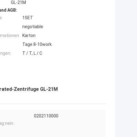
GL-21M
and AGB:
e:
1SET
negotiable
rmationen:
Karton
Tage 8-10work
ngen:
T / T, L / C
rated-Zentrifuge GL-21M
0202110000
g nein.: