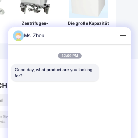
Zentrifugen-
Die große Kapazität
Maschinen-
kühlte medizinische
Ms. Zhou
Fahrzeug Cence
Zentrifugen-
kühlte
Maschine CL6R für
medizinisches
Blutbanken/Apotheke
CH12R für Blut-
12:00 PM
lt
Sammlung
Good day, what product are you looking 
for?
CHRICHT HINTERLASSEN