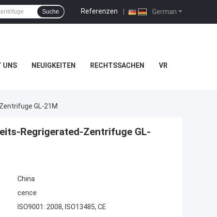
Referenzen
|
German
Suche
T UNS
NEUIGKEITEN
RECHTSSACHEN
VR
-Zentrifuge GL-21M
its-Regrigerated-Zentrifuge GL-
China
cence
ISO9001: 2008, ISO13485, CE