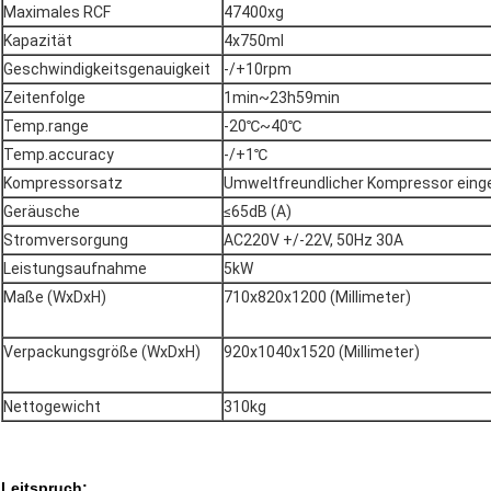
Maximales RCF
47400xg
Kapazität
4x750ml
Geschwindigkeitsgenauigkeit
-/+10rpm
Zeitenfolge
1min~23h59min
Temp.range
-20℃~40℃
Temp.accuracy
-/+1℃
Kompressorsatz
Umweltfreundlicher Kompressor einge
Geräusche
≤65dB (A)
Stromversorgung
AC220V +/-22V, 50Hz 30A
Leistungsaufnahme
5kW
Maße (WxDxH)
710x820x1200 (Millimeter)
Verpackungsgröße (WxDxH)
920x1040x1520 (Millimeter)
Nettogewicht
310kg
Leitspruch: