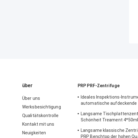
über
PRP PRF-Zentrifuge
Ideales Inspektions-Instrum
Über uns
automatische aufdeckende
Werksbesichtigung
Temperatur-Zentrifuge CT
Langsame Tischplattenzent
Qualitätskontrolle
Hoispital
Schönheit Treament 4*50ml
Kontakt mit uns
medizinischem und im Labo
Langsame klassische Zentr
Neuigkeiten
PRP Benchtop der hohen Qua