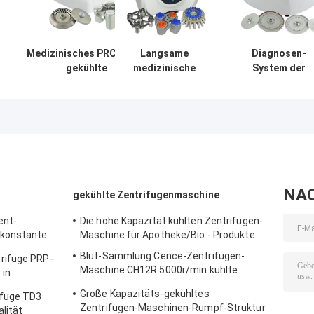
Medizinisches PRC-Rohr-
Langsame
Diagnosen-
gekühlte
medizinische
System der
Hochgeschwindigkeitszentrifuge
Maschine der
Kapillarblut-
Mikro-Rohre der Zentrifuge
Zentrifugen-LT53
medizinisches
H1750R
für klinische
Zentrifugen-
Medizin-
Maschinen-
genetische
TG12M With Fau
Biologie
Self
NA
gekühlte Zentrifugenmaschine
ent-
Die hohe Kapazität kühlten Zentrifugen-
 konstante
Maschine für Apotheke/Bio - Produkte
K32 PRP
Blut-Sammlung Cence-Zentrifugen-
rifuge PRP-
Maschine CH12R 5000r/min kühlte
 in
Zentrifuge
r
Große Kapazitäts-gekühltes
ifuge TD3
Zentrifugen-Maschinen-Rumpf-Struktur
lität