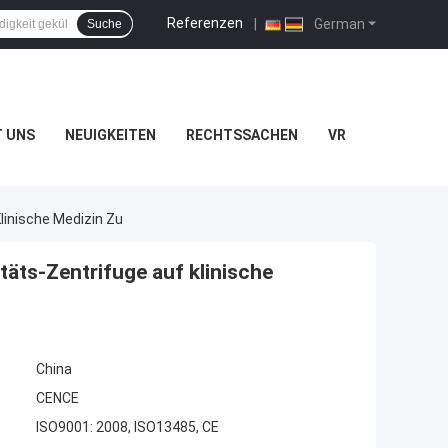
Referenzen
|
German
Suche
T UNS
NEUIGKEITEN
RECHTSSACHEN
VR
linische Medizin Zu
äts-Zentrifuge auf klinische
China
CENCE
ISO9001: 2008, ISO13485, CE