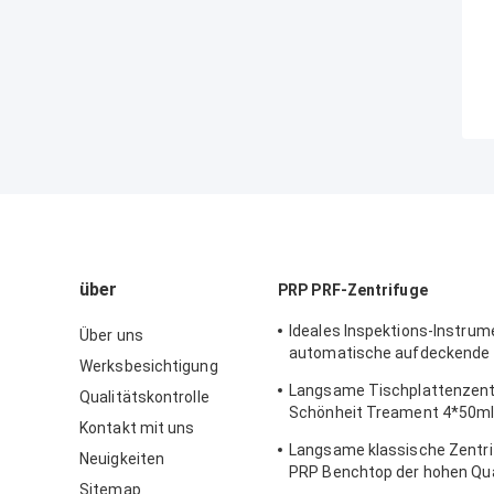
über
PRP PRF-Zentrifuge
Ideales Inspektions-Instrum
Über uns
automatische aufdeckende
Werksbesichtigung
Temperatur-Zentrifuge CT
Langsame Tischplattenzent
Qualitätskontrolle
Hoispital
Schönheit Treament 4*50ml
Kontakt mit uns
medizinischem und im Labo
Langsame klassische Zentr
Neuigkeiten
PRP Benchtop der hohen Qua
Sitemap