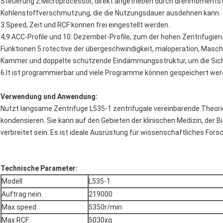
Steuerung 2.Microprocessor, direkt angetrieben durch drehmomen
Kohlenstoffverschmutzung, die die Nutzungsdauer ausdehnen kann.
3.Speed, Zeit und RCF können frei eingestellt werden.
4,9 ACC-Profile und 10. Dezember-Profile, zum der hohen Zentrifugier
Funktionen 5.rotective der übergeschwindigkeit, maloperation, Masch
Kammer und doppelte schützende Eindämmungsstruktur, um die Siche
6.It ist programmierbar und viele Programme können gespeichert wer
Verwendung und Anwendung:
Nutzt langsame Zentrifuge L535-1 zentrifugale vereinbarende Theorie
kondensieren. Sie kann auf den Gebieten der klinischen Medizin, der
verbreitet sein. Es ist ideale Ausrüstung für wissenschaftliches For
Technische Parameter:
Modell
L535-1
Auftrag nein.
219000
Max.speed
5350r/min
Max.RCF
5030xg