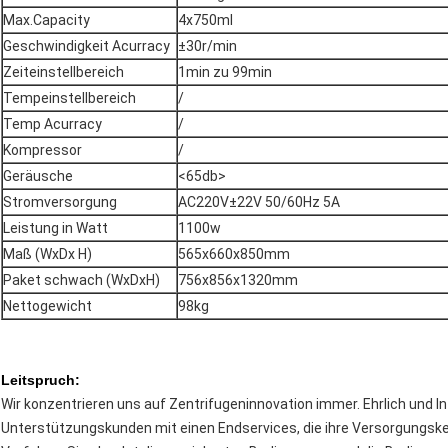
Max.Capacity
4x750ml
Geschwindigkeit Acurracy
±30r/min
Zeiteinstellbereich
1min zu 99min
Tempeinstellbereich
/
Temp Acurracy
/
Kompressor
/
Geräusche
<65db>
Stromversorgung
AC220V±22V 50/60Hz 5A
Leistung in Watt
1100w
Maß (WxDx H)
565x660x850mm
Paket schwach (WxDxH)
756x856x1320mm
Nettogewicht
98kg
Leitspruch:
Wir konzentrieren uns auf Zentrifugeninnovation immer. Ehrlich und In
Unterstützungskunden mit einen Endservices, die ihre Versorgungske