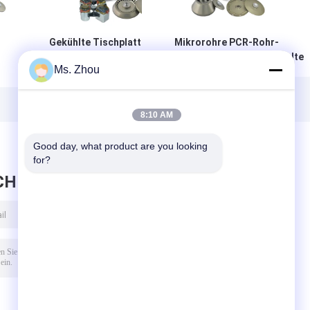
Gekühlte Tischplatte-große
Mikrorohre PCR-Rohr-
Kapazitäts-
Zentrifugen-Maschinen-gekühlte
Ms. Zhou
Hochgeschwindigkeitszentrifuge
Hochgeschwindigkeitszentrifuge
der Zentrifugen-Maschinen-
H1750R
H2100R
ml
8:10 AM
Good day, what product are you looking 
for?
CHRICHT HINTERLASSEN