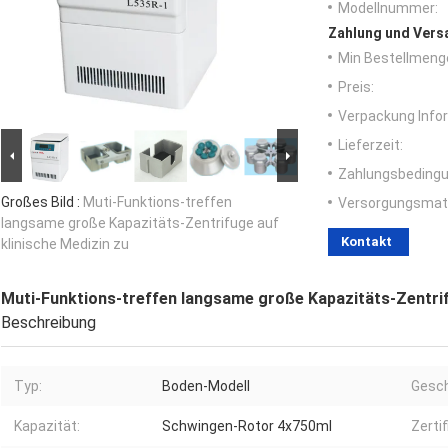
Modellnummer:
Zahlung und Vers
Min Bestellmeng
Preis:
Verpackung Info
Lieferzeit:
Zahlungsbedingu
Großes Bild :
Muti-Funktions-treffen
Versorgungsmater
langsame große Kapazitäts-Zentrifuge auf
Kontakt
klinische Medizin zu
Muti-Funktions-treffen langsame große Kapazitäts-Zentrif
Beschreibung
Typ:
Boden-Modell
Gesch
Kapazität:
Schwingen-Rotor 4x750ml
Zertif