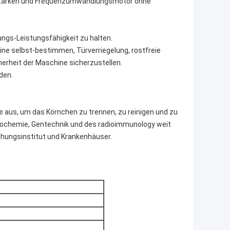
tstarken und Frequenzumwandlungsmotor ohne
ungs-Leistungsfähigkeit zu halten.
ine selbst-bestimmen, Türverriegelung, rostfreie
rheit der Maschine sicherzustellen.
den.
 aus, um das Körnchen zu trennen, zu reinigen und zu
 Biochemie, Gentechnik und des radioimmunology weit
schungsinstitut und Krankenhäuser.