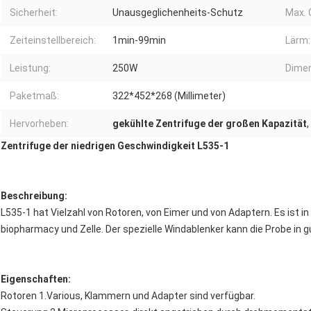
Sicherheit:
Unausgeglichenheits-Schutz
Max. 
Zeiteinstellbereich:
1min-99min
Lärm:
Leistung:
250W
Dimen
Paketmaß:
322*452*268 (Millimeter)
Hervorheben:
gekühlte Zentrifuge der großen Kapazität
,
Zentrifuge der niedrigen Geschwindigkeit L535-1
Beschreibung:
L535-1 hat Vielzahl von Rotoren, von Eimer und von Adaptern. Es ist in 
biopharmacy und Zelle. Der spezielle Windablenker kann die Probe in 
Eigenschaften:
Rotoren 1.Various, Klammern und Adapter sind verfügbar.