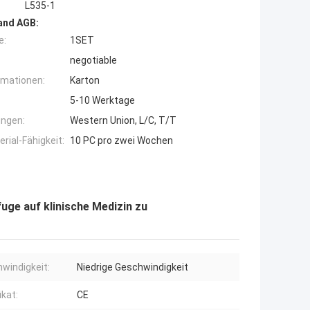
L535-1
and AGB:
e:
1SET
negotiable
rmationen:
Karton
5-10 Werktage
ngen:
Western Union, L/C, T/T
ial-Fähigkeit:
10 PC pro zwei Wochen
uge auf klinische Medizin zu
windigkeit:
Niedrige Geschwindigkeit
ikat:
CE