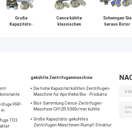
Große
Cence kühlte
Schwingen Sie
Kapazitäts-
klassischen
heraus Rotor
Zentrifuge
H2500R Max
kühlte
H2050R Benchtop
Capacity 6x100ml
Zentrifugen-
mit Rotor des
Winkel-Rotor der
Maschine
Schwingen-
Zentrifugen-
CHT210R 4*750
4*750ml
Maschinen-
NA
gekühlte Zentrifugenmaschine
ent-
Die hohe Kapazität kühlten Zentrifugen-
 konstante
Maschine für Apotheke/Bio - Produkte
K32 PRP
Blut-Sammlung Cence-Zentrifugen-
rifuge PRP-
Maschine CH12R 5000r/min kühlte
 in
Zentrifuge
r
Große Kapazitäts-gekühltes
ifuge TD3
Zentrifugen-Maschinen-Rumpf-Struktur
lität
DL - 6M