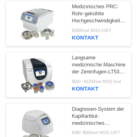
POLICY
Medizinisches PRC-
Rohr-gekühlte
Hochgeschwindigkeitszentri
Mikro-Rohre der
$2850/set MOQ:1SET
Zentrifuge H1750R
KONTAKT
Langsame
medizinische Maschine
der Zentrifugen-LT53
für klinische Medizin-
$660 ~$1200/set MOQ:1set
genetische Biologie
KONTAKT
Diagnosen-System der
Kapillarblut-
medizinisches
Zentrifugen-
$390~$560/set MOQ:1SET