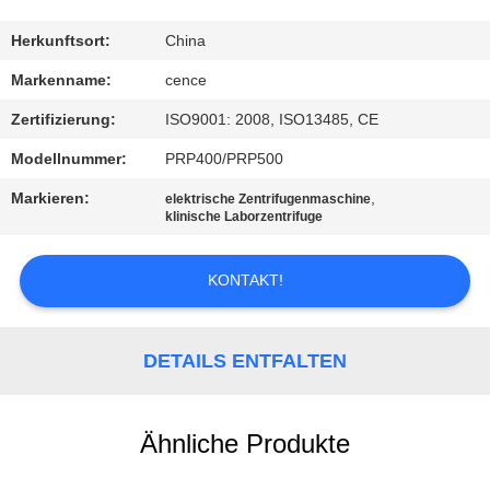
KONTAKT
Herkunftsort:
China
MIT
Markenname:
cence
UNS
Zertifizierung:
ISO9001: 2008, ISO13485, CE
Modellnummer:
PRP400/PRP500
NEUIGKEITEN
Markieren:
,
elektrische Zentrifugenmaschine
klinische Laborzentrifuge
RECHTSSACHEN
KONTAKT!
VR
DETAILS ENTFALTEN
SITEMAP
Ähnliche Produkte
PRIVACY