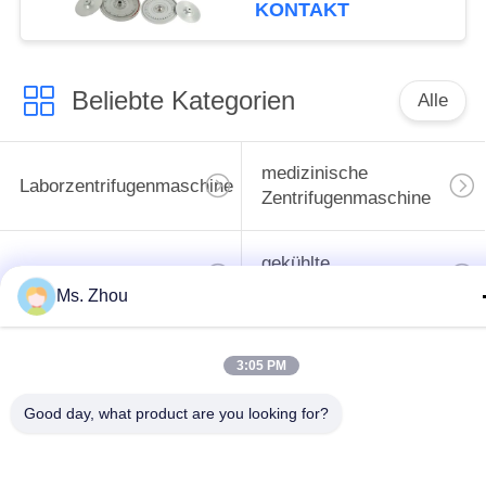
Maschinen-TG12M
KONTAKT
With Fault Self
Beliebte Kategorien
Alle
medizinische
Laborzentrifugenmaschine
Zentrifugenmaschine
gekühlte
PRP PRF-Zentrifuge
Zentrifugenmaschine
Ms. Zhou
Bluttrennungszentrifuge
Blutbank-Zentrifuge
3:05 PM
Good day, what product are you looking for?
Langsame Zentrifuge
Hochgeschwindigkeitszentr