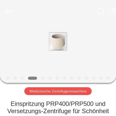
Laboratory
Instrument
Development
Co.,
Ltd..
All
Rights
Reserved.
ZU
HAUSE
PRODUKTE
ÜBER
UNS
WERKSBESICHTIGUNG
Medizinische Zentrifugenmaschine
Einspritzung PRP400/PRP500 und
QUALITÄTSKONTROLLE
Versetzungs-Zentrifuge für Schönheit