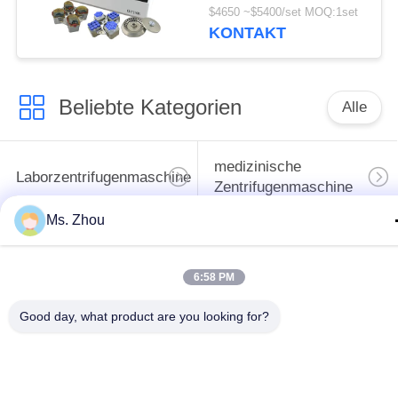
CHT210R 4*750ml
$4650 ~$5400/set MOQ:1set
KONTAKT
Beliebte Kategorien
Alle
medizinische
Laborzentrifugenmaschine
Zentrifugenmaschine
Ms. Zhou
gekühlte
PRP PRF-Zentrifuge
Zentrifugenmaschine
6:58 PM
Bluttrennungszentrifuge
Blutbank-Zentrifuge
Good day, what product are you looking for?
Langsame Zentrifuge
Hochgeschwindigkeitszentr