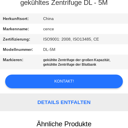
gekühltes Zentrifuge DL - 5M
KONTAKT
MIT
Herkunftsort:
China
UNS
Markenname:
cence
Zertifizierung:
ISO9001: 2008, ISO13485, CE
NEUIGKEITEN
Modellnummer:
DL-5M
Markieren:
,
gekühlte Zentrifuge der großen Kapazität
RECHTSSACHEN
gekühlte Zentrifuge der Blutbank
KONTAKT!
VR
SITEMAP
DETAILS ENTFALTEN
PRIVACY
Ähnliche Produkte