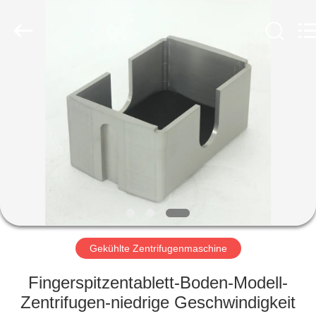
Laboratory
Instrument
Development
Co.,
Ltd..
All
Rights
Reserved.
ZU
HAUSE
PRODUKTE
ÜBER
UNS
WERKSBESICHTIGUNG
Gekühlte Zentrifugenmaschine
Fingerspitzentablett-Boden-Modell-
QUALITÄTSKONTROLLE
Zentrifugen-niedrige Geschwindigkeit