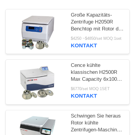
POLICY
Große Kapazitäts-
Zentrifuge H2050R
Benchtop mit Rotor des
Schwingen-4*750ml
$4250 ~$4850/set MOQ:1set
KONTAKT
Cence kühlte
klassischen H2500R
Max Capacity 6x100ml
Winkel-Rotor der
$6770/set MOQ:1SET
Zentrifugen-
KONTAKT
Maschinen-
Schwingen Sie heraus
Rotor kühlte
Zentrifugen-Maschine