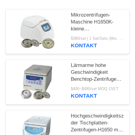
POLICY
Mikrozentrifugen-
Maschine H1650K-
kleine
Hochgeschwindigkeitszentri
$380/set | 1 Set/Sets (Min. Order) MOQ:1set
Maschine Benchtop
KONTAKT
Lärmarme hohe
Geschwindigkeit
Benchtop-Zentrifugen-
H1650-W für klinisches
$400~$480/set MOQ:1SET
Krankenhaus
KONTAKT
Hochgeschwindigkeitszentri
der Tischplatten-
Zentrifugen-H1650 mit