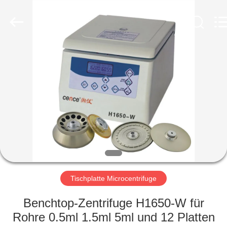
Laboratory
Instrument
Development
Co.,
Ltd..
All
Rights
Reserved.
ZU
HAUSE
PRODUKTE
ÜBER
UNS
WERKSBESICHTIGUNG
Tischplatte Microcentrifuge
Benchtop-Zentrifuge H1650-W für
QUALITÄTSKONTROLLE
Rohre 0.5ml 1.5ml 5ml und 12 Platten