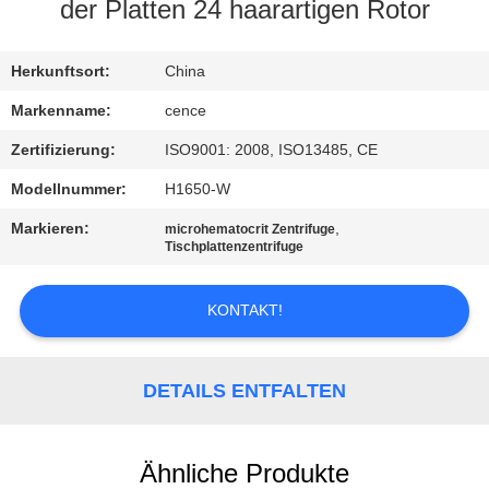
der Platten 24 haarartigen Rotor
KONTAKT
MIT
Herkunftsort:
China
UNS
Markenname:
cence
Zertifizierung:
ISO9001: 2008, ISO13485, CE
NEUIGKEITEN
Modellnummer:
H1650-W
Markieren:
,
microhematocrit Zentrifuge
RECHTSSACHEN
Tischplattenzentrifuge
KONTAKT!
VR
SITEMAP
DETAILS ENTFALTEN
PRIVACY
Ähnliche Produkte