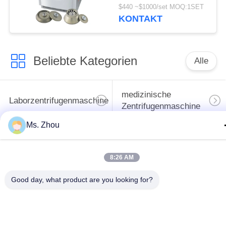
schwanzlosem DC-
$440 ~$1000/set MOQ:1SET
Motor
KONTAKT
Beliebte Kategorien
Alle
medizinische
Laborzentrifugenmaschine
Zentrifugenmaschine
Ms. Zhou
gekühlte
PRP PRF-Zentrifuge
Zentrifugenmaschine
8:26 AM
Bluttrennungszentrifuge
Blutbank-Zentrifuge
Good day, what product are you looking for?
Langsame Zentrifuge
Hochgeschwindigkeitszentr